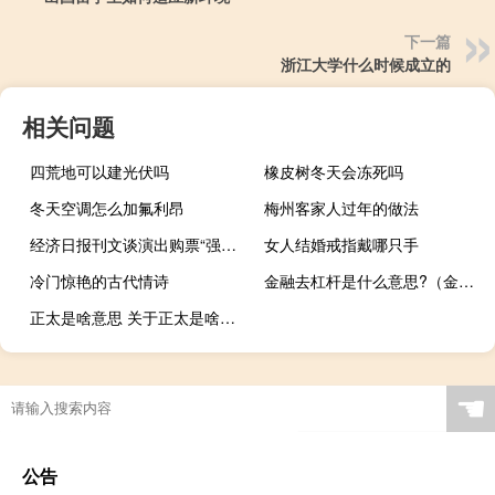
下一篇
浙江大学什么时候成立的
相关问题
四荒地可以建光伏吗
橡皮树冬天会冻死吗
冬天空调怎么加氟利昂
梅州客家人过年的做法
经济日报刊文谈演出购票“强实名制”：既要买得到还需退得了
女人结婚戒指戴哪只手
冷门惊艳的古代情诗
金融去杠杆是什么意思?（金融去杠杆是什么意思）
正太是啥意思 关于正太是啥意思的介绍
☚
公告