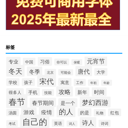
标签
元宵节
专业
习俗
中国
你可以
保暖
冬天
唐代
冬季
大学
北京
可能会
宋代
寓意
学校
孩子
工作
年初
年龄
攻略
新年
时间
手机
很多人
技能
春节
梦幻西游
春节期间
是一个
的人
疫情
游戏
的是
红包
汤圆
礼物
自己的
诗人
英语
诗词
考试
词人