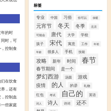
标签
专业
习俗
中国
你可以
保暖
冬天
元宵节
冬季
北京
过年的时
唐代
大学
学校
可能会
。同时，可
宋代
寓意
孩子
工作
年初
外，控制食
手机
很多人
技能
年龄
春节
攻略
新年
时间
春节期间
是一个
梦幻西游
游戏
汤圆
他们在饮食
的人
疫情
的是
礼物
营养，还有
自己的
红包
英语
考试
定，控制血
诗人
还不
诗词
词人
排一些家庭