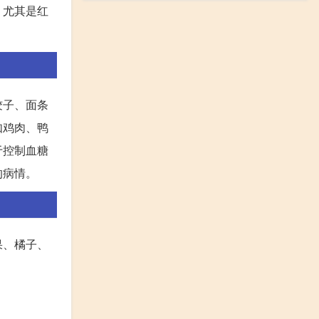
，尤其是红
饺子、面条
如鸡肉、鸭
于控制血糖
的病情。
果、橘子、