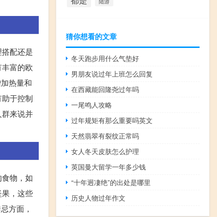
都是
陆游
猜你想看的文章
理搭配还是
冬天跑步用什么气垫好
有丰富的欧
男朋友说过年上班怎么回复
增加热量和
在西藏能回隆尧过年吗
有助于控制
一尾鸣人攻略
人群来说并
过年规矩有那么重要吗英文
天然翡翠有裂纹正常吗
女人冬天皮肤怎么护理
英国曼大留学一年多少钱
的食物，如
“十年迥凄绝”的出处是哪里
坚果，这些
历史人物过年作文
禁忌方面，