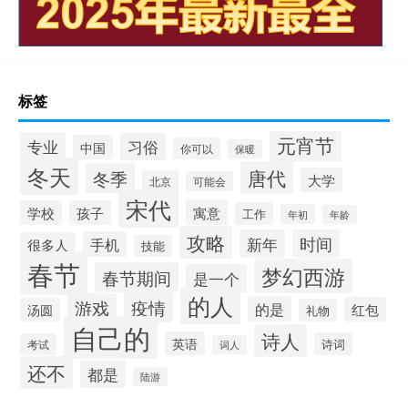
标签
元宵节
专业
习俗
中国
你可以
保暖
冬天
唐代
冬季
大学
北京
可能会
宋代
寓意
学校
孩子
工作
年初
年龄
攻略
新年
时间
手机
很多人
技能
春节
梦幻西游
春节期间
是一个
的人
疫情
游戏
的是
红包
汤圆
礼物
自己的
诗人
英语
诗词
考试
词人
还不
都是
陆游