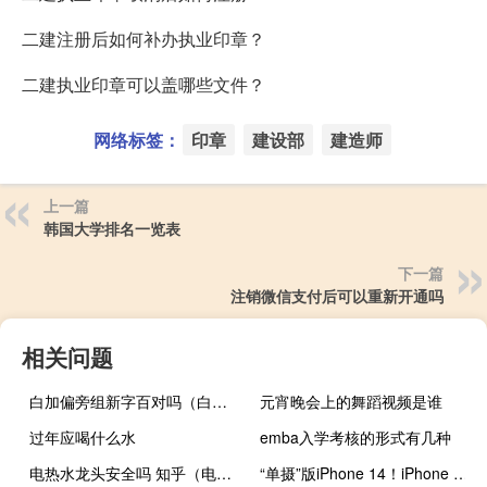
二建注册后如何补办执业印章？
二建执业印章可以盖哪些文件？
网络标签：
印章
建设部
建造师
上一篇
韩国大学排名一览表
下一篇
注销微信支付后可以重新开通吗
相关问题
白加偏旁组新字百对吗（白加偏旁组新字）
元宵晚会上的舞蹈视频是谁
过年应喝什么水
emba入学考核的形式有几种
电热水龙头安全吗 知乎（电热水龙头安全吗）
“单摄”版iPhone 14！iPhone SE 4金属模具首度曝光