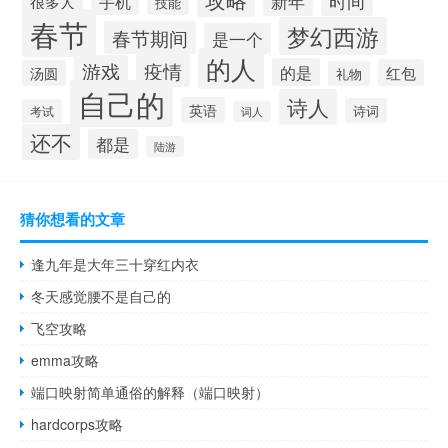
新年
时间
手机
很多人
技能
春节
梦幻西游
春节期间
是一个
的人
疫情
游戏
的是
红包
汤圆
礼物
自己的
诗人
英语
诗词
考试
词人
还不
都是
陆游
猜你想看的文章
逢九年是大年三十穿红内衣
冬天感觉腰不是自己的
飞空攻略
emma攻略
端口映射简单通俗的解释（端口映射）
hardcorps攻略