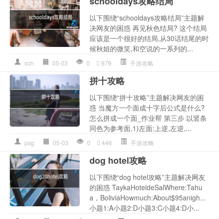
schooldays攻略结局
以下围绕“schooldays攻略结局”主题解
决网友的困惑 再见秋色结局? 这个结局
应该是一个很好的结局,从30话结尾的时
候秋姐的微笑,和空说的一系列的...
sch
05-03
0
979
手游攻略
拼十攻略
以下围绕“拼十攻略”主题解决网友的困
惑 当魔方一个面成十字后公式是什么?
怎么拼成一个面_作业帮 第三步 以竖条
同色为参考面,1)左面:上逆,左逆,...
psg
05-03
0
446
手游攻略
dog hotel攻略
以下围绕“dog hotel攻略”主题解决网友
的困惑 TaykaHoteldeSalWhere:Tahu
a，BoliviaHowmuch:About$95anigh...
小题1:A小题2:D小题3:C小题4:D小...