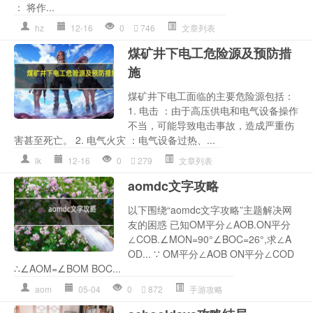
： 将作...
hz
12-16
0
746
文章列表
煤矿井下电工危险源及预防措
施
煤矿井下电工面临的主要危险源包括：
1. 电击 ：由于高压供电和电气设备操作
不当，可能导致电击事故，造成严重伤
害甚至死亡。 2. 电气火灾 ：电气设备过热、...
lk
12-16
0
279
文章列表
aomdc文字攻略
以下围绕“aomdc文字攻略”主题解决网
友的困惑 已知OM平分∠AOB.ON平分
∠COB.∠MON=90°∠BOC=26°,求∠A
OD... ∵ OM平分∠AOB ON平分∠COD
∴∠AOM=∠BOM BOC...
aom
05-04
0
872
手游攻略