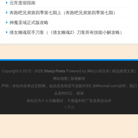
元宵度假指南
奔跑吧兄弟第四季第七期上（奔跑吧兄弟第四季第七期）
神魔圣域正式版攻略
倩女幽魂双手刀客（《倩女幽魂2》刀客所有技能小解攻略）
Copyright © 2012 - 2026
Sharp Fonts
Powered by
网站分类目录
|
精选推荐文章
|
网站地图
|
疑难解答
声明：本站内容来自互联网，如信息有错误可发邮件到f_fb#foxmail.com说明，我们
会及时纠正，谢谢
本站仅为个人兴趣爱好，不接盈利性广告及商业合作
小男孩