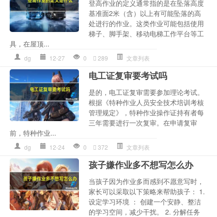
登高作业的定义通常指的是在坠落高度
基准面2米（含）以上有可能坠落的高
处进行的作业。这类作业可能包括使用
梯子、脚手架、移动电梯工作平台等工
具，在屋顶...
dg
12-27
0
289
文章列表
电工证复审要考试吗
是的，电工证复审需要参加理论考试。
根据《特种作业人员安全技术培训考核
管理规定》，特种作业操作证持有者每
三年需要进行一次复审。在申请复审
前，特种作业...
dg
12-24
0
372
文章列表
孩子嫌作业多不想写怎么办
当孩子因为作业多而感到不愿意写时，
家长可以采取以下策略来帮助孩子： 1.
设定学习环境 ： 创建一个安静、整洁
的学习空间，减少干扰。 2. 分解任务