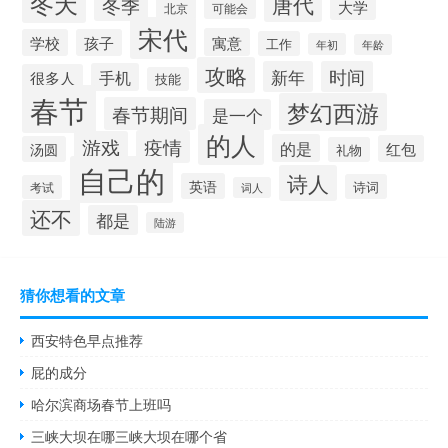
冬天
唐代
冬季
大学
北京
可能会
宋代
寓意
学校
孩子
工作
年初
年龄
攻略
新年
时间
手机
很多人
技能
春节
梦幻西游
春节期间
是一个
的人
疫情
游戏
的是
红包
汤圆
礼物
自己的
诗人
英语
诗词
考试
词人
还不
都是
陆游
猜你想看的文章
西安特色早点推荐
屁的成分
哈尔滨商场春节上班吗
三峡大坝在哪三峡大坝在哪个省