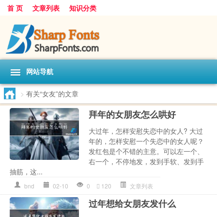
首 页
文章列表
知识分类
网站导航
>
有关“女友”的文章
拜年的女朋友怎么哄好
大过年，怎样安慰失恋中的女人? 大过
年的，怎样安慰一个失恋中的女人呢？
发红包是个不错的主意。可以左一个、
右一个，不停地发，发到手软、发到手
抽筋，这...
bnd
02-10
0
120
文章列表
过年想给女朋友发什么