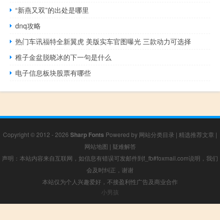
“新燕又双”的出处是哪里
dnq攻略
热门车讯福特全新翼虎 美版实车官图曝光 三款动力可选择
稚子金盆脱晓冰的下一句是什么
电子信息板块股票有哪些
Copyright © 2012 - 2026
Sharp Fonts
Powered by
网站分类目录
|
精选推荐文章
|
网站地图
|
疑难解答
声明：本站内容来自互联网，如信息有错误可发邮件到f_fb#foxmail.com说明，我们
会及时纠正，谢谢
本站仅为个人兴趣爱好，不接盈利性广告及商业合作
小男孩