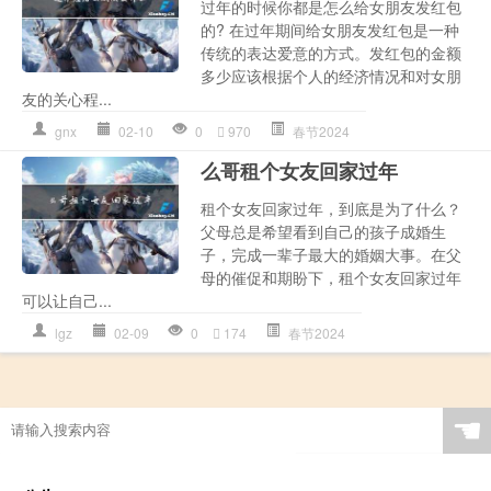
过年的时候你都是怎么给女朋友发红包
的? 在过年期间给女朋友发红包是一种
传统的表达爱意的方式。发红包的金额
多少应该根据个人的经济情况和对女朋
友的关心程...
gnx
02-10
0
970
春节2024
么哥租个女友回家过年
租个女友回家过年，到底是为了什么？
父母总是希望看到自己的孩子成婚生
子，完成一辈子最大的婚姻大事。在父
母的催促和期盼下，租个女友回家过年
可以让自己...
lgz
02-09
0
174
春节2024
☚