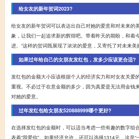
给女友的新年贺词2023?
给女友的新年贺词可以表达出自己对她的爱意和对未来的美
象，让我们一起追求新的辉煌吧。带着昨天的期盼，和着今
进。”这样的贺词既展现了浓浓的爱意，又寄托了对未来美
如果过年给自己的女朋友发红包，发多少应该更合适?
发红包的金额大小应该根据个人的经济实力和对女友关爱
重视。不必过于在意金额的多少，因为真爱是无法用金钱
对她的爱意。
过年发红包给女朋友520888999哪个更好?
在选择发红包的金额时，可以适当考虑一些有趣的数字组合
表着“我爱你”。如果经济允许，还可以选择1314元，这是