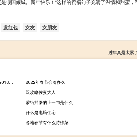
是倾国倾城。新年快乐！”这样的祝福句子充满了温情和甜蜜，
发红包
女友
女朋友
过年真是太累
无损付费音乐下载器 V20180304 免费版（无损付费音乐下载器 V20180304 免费版功能简介）
2022年春节会冷多久
双攻略佐妻大人
蒙络摇缀的上一句是什么
什么是电脑住宅
各地春节有什么特殊菜