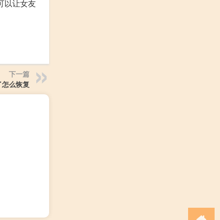
可以让女友
下一篇
了怎么恢复