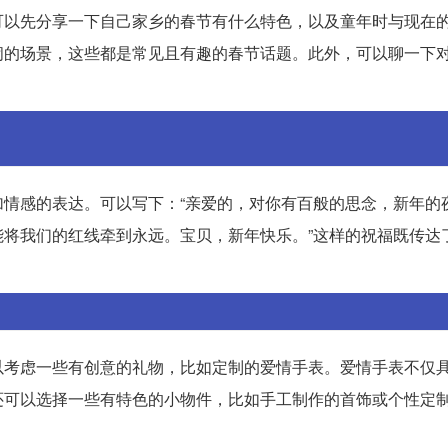
可以先分享一下自己家乡的春节有什么特色，以及童年时与现在
闹的场景，这些都是常见且有趣的春节话题。此外，可以聊一下
情感的表达。可以写下：“亲爱的，对你有百般的思念，新年的
将我们的红线牵到永远。宝贝，新年快乐。”这样的祝福既传达
以考虑一些有创意的礼物，比如定制的爱情手表。爱情手表不仅
还可以选择一些有特色的小物件，比如手工制作的首饰或个性定