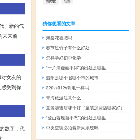
都是
陆游
猜你想看的文章
时代、新的气
的未来前
海棠花喜肥吗
春节过竹子有什么好处
怎样学好初中化学
“一片清虚画不得”的出处是哪里
和对女友的
泗阳是哪个省哪个市的城市
友感受到你
220v和12v耗电一样吗
青海旅游注意什么
童装加盟店哪个好（童装加盟店哪家好）
“登山著履自不恶”的出处是哪里
中央空调必须装新风系统吗
义的数字，代
意。