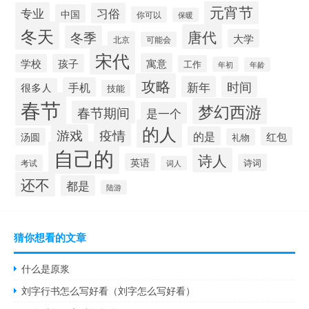
元宵节
专业
习俗
中国
你可以
保暖
冬天
唐代
冬季
大学
北京
可能会
宋代
寓意
学校
孩子
工作
年初
年龄
攻略
新年
时间
手机
很多人
技能
春节
梦幻西游
春节期间
是一个
的人
疫情
游戏
的是
红包
汤圆
礼物
自己的
诗人
英语
诗词
考试
词人
还不
都是
陆游
猜你想看的文章
什么是原浆
刘字行书怎么写好看（刘字怎么写好看）