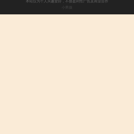
本站仅为个人兴趣爱好，不接盈利性广告及商业合作
小男孩