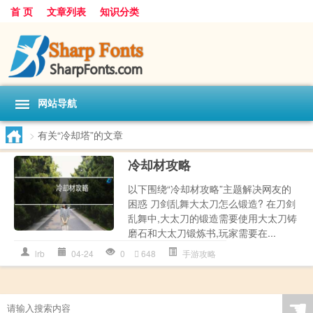
首 页
文章列表
知识分类
网站导航
>
有关“冷却塔”的文章
冷却材攻略
以下围绕“冷却材攻略”主题解决网友的
困惑 刀剑乱舞大太刀怎么锻造? 在刀剑
乱舞中,大太刀的锻造需要使用大太刀铸
磨石和大太刀锻炼书,玩家需要在...
lrb
04-24
0
648
手游攻略
☚