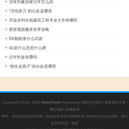
没有对象回家过年怎么回
“浮动床几”的出处是哪里
开设水利水电建筑工程专业大学有哪些
密室逃脱魔兽世界攻略
DK都能拿什么武器
i站是什么意思什么梗
过年吃饭免费吗
“朝生金凤子”的出处是哪里
Copyright © 2012 - 2026
Sharp Fonts
Powered by
网站分类目录
|
精选推荐文章
|
网站地图
|
疑难解答
声明：本站内容来自互联网，如信息有错误可发邮件到f_fb#foxmail.com说明，我们
会及时纠正，谢谢