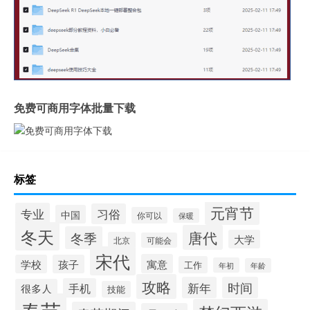
免费可商用字体批量下载
标签
元宵节
专业
习俗
中国
你可以
保暖
冬天
唐代
冬季
大学
北京
可能会
宋代
寓意
学校
孩子
工作
年初
年龄
攻略
新年
时间
手机
很多人
技能
春节