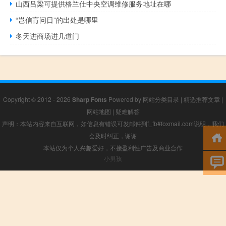
山西吕梁可提供格兰仕中央空调维修服务地址在哪
“岂信肓问日”的出处是哪里
冬天进商场进几道门
Copyright © 2012 - 2026
Sharp Fonts
Powered by
网站分类目录
|
精选推荐文章
|
网站地图
|
疑难解答
声明：本站内容来自互联网，如信息有错误可发邮件到f_fb#foxmail.com说明，我们
会及时纠正，谢谢
本站仅为个人兴趣爱好，不接盈利性广告及商业合作
小男孩