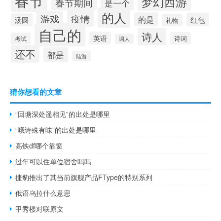
梦幻西游
春节期间
是一个
的人
疫情
游戏
的是
红包
汤圆
礼物
自己的
诗人
英语
诗词
考试
词人
还不
都是
陆游
猜你想看的文章
“回塘深处遥相见”的出处是哪里
“哦诗殊有味”的出处是哪里
高铁df哪个靠窗
过年可以住单位宿舍吗吗
捷豹推出了其当前旗舰产品FType的特别系列
俄语乌拉什么意思
甲秀楼对联原文