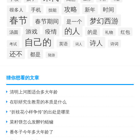
攻略
新年
时间
手机
很多人
技能
春节
梦幻西游
春节期间
是一个
的人
疫情
游戏
的是
红包
汤圆
礼物
自己的
诗人
英语
诗词
考试
词人
还不
都是
陆游
猜你想看的文章
清明上河图适合多大年龄
在职研究生教育的本质是什么
“折枝花小样争传”的出处是哪里
菜籽饼怎么发酵钓鲢鳙
番冬子今年多大年龄了