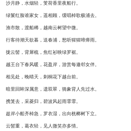
沙月静，水烟轻，芰荷香里夜船行。
绿鬟红脸谁家女，遥相顾，缓唱棹歌极浦去。
渔市散，渡船稀，越南云树望中微。
行客待潮天欲暮，送春浦，愁听猩猩啼瘴雨。
拢云髻，背犀梳，焦红衫映绿罗裾。
越王台下春风暖，花盈岸，游赏每邀邻女伴。
相见处，晚晴天，刺桐花下越台前。
暗里回眸深属意，遗双翠，骑象背人先过水。
携笼去，采菱归，碧波风起雨霏霏。
趁岸小船齐棹急，罗衣湿，出向桄榔树下立。
云髻重，葛衣轻，见人微笑亦多情。