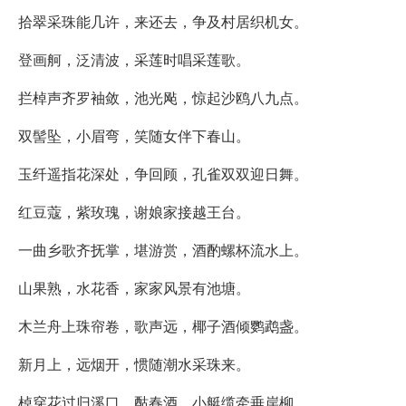
拾翠采珠能几许，来还去，争及村居织机女。
登画舸，泛清波，采莲时唱采莲歌。
拦棹声齐罗袖敛，池光飐，惊起沙鸥八九点。
双髻坠，小眉弯，笑随女伴下春山。
玉纤遥指花深处，争回顾，孔雀双双迎日舞。
红豆蔻，紫玫瑰，谢娘家接越王台。
一曲乡歌齐抚掌，堪游赏，酒酌螺杯流水上。
山果熟，水花香，家家风景有池塘。
木兰舟上珠帘卷，歌声远，椰子酒倾鹦鹉盏。
新月上，远烟开，惯随潮水采珠来。
棹穿花过归溪口，酤春酒，小艇缆牵垂岸柳。