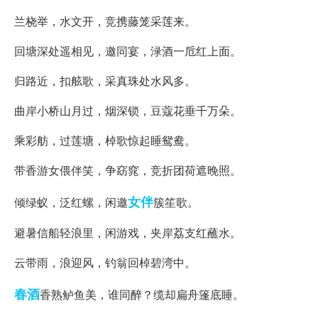
兰桡举，水文开，竞携藤笼采莲来。
回塘深处遥相见，邀同宴，渌酒一卮红上面。
归路近，扣舷歌，采真珠处水风多。
曲岸小桥山月过，烟深锁，豆蔻花垂千万朵。
乘彩舫，过莲塘，棹歌惊起睡鸳鸯。
带香游女偎伴笑，争窈窕，竞折团荷遮晚照。
女伴
倾绿蚁，泛红螺，闲邀
簇笙歌。
避暑信船轻浪里，闲游戏，夹岸荔支红蘸水。
云带雨，浪迎风，钓翁回棹碧湾中。
春酒
香熟鲈鱼美，谁同醉？缆却扁舟篷底睡。