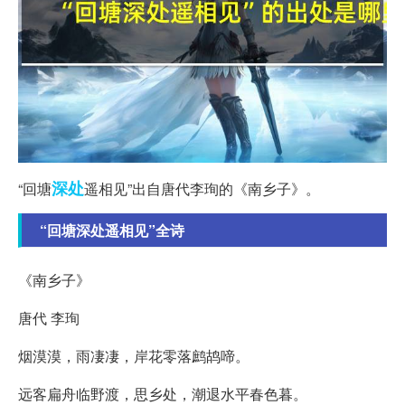
深处
“回塘
遥相见”出自唐代李珣的《南乡子》。
“回塘深处遥相见”全诗
《南乡子》
唐代 李珣
烟漠漠，雨凄凄，岸花零落鹧鸪啼。
远客扁舟临野渡，思乡处，潮退水平春色暮。