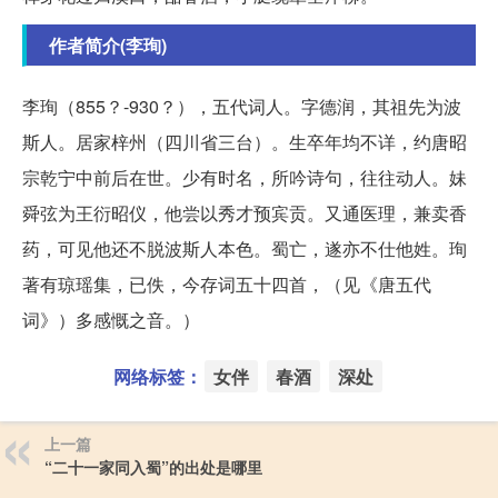
作者简介(李珣)
李珣（855？-930？），五代词人。字德润，其祖先为波
斯人。居家梓州（四川省三台）。生卒年均不详，约唐昭
宗乾宁中前后在世。少有时名，所吟诗句，往往动人。妹
舜弦为王衍昭仪，他尝以秀才预宾贡。又通医理，兼卖香
药，可见他还不脱波斯人本色。蜀亡，遂亦不仕他姓。珣
著有琼瑶集，已佚，今存词五十四首，（见《唐五代
词》）多感慨之音。）
网络标签：
女伴
春酒
深处
上一篇
“二十一家同入蜀”的出处是哪里