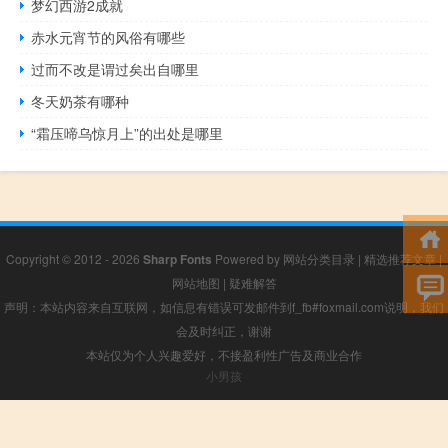
梦幻西游2成就
赤水元宵节的风俗有哪些
过而不改是谓过矣出自哪里
冬天奶茶有哪种
“霜压啼乌惊月上”的出处是哪里
Copyright © 2012 - 2026
Sharp Fonts
Powered by
网站分类目录
|
精选推荐文章
|
网站地图
|
疑难解答
声明：本站内容来自互联网，如信息有错误可发邮件到f_fb#foxmail.com说明，我们
会及时纠正，谢谢
本站仅为个人兴趣爱好，不接盈利性广告及商业合作
小男孩