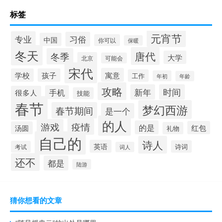
标签
元宵节
专业
习俗
中国
你可以
保暖
冬天
唐代
冬季
大学
北京
可能会
宋代
寓意
学校
孩子
工作
年初
年龄
攻略
新年
时间
手机
很多人
技能
春节
梦幻西游
春节期间
是一个
的人
疫情
游戏
的是
红包
汤圆
礼物
自己的
诗人
英语
诗词
考试
词人
还不
都是
陆游
猜你想看的文章