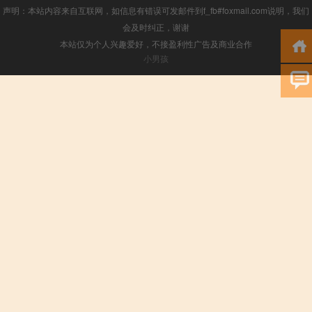
声明：本站内容来自互联网，如信息有错误可发邮件到f_fb#foxmail.com说明，我们
会及时纠正，谢谢
本站仅为个人兴趣爱好，不接盈利性广告及商业合作
小男孩