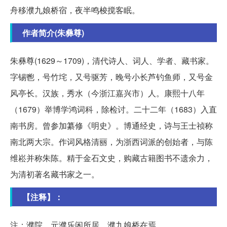
舟移濮九娘桥宿，夜半鸣梭搅客眠。
作者简介(朱彝尊)
朱彝尊(1629～1709)，清代诗人、词人、学者、藏书家。
字锡鬯，号竹垞，又号驱芳，晚号小长芦钓鱼师，又号金
风亭长。汉族，秀水（今浙江嘉兴市）人。康熙十八年
（1679）举博学鸿词科，除检讨。二十二年（1683）入直
南书房。曾参加纂修《明史》。博通经史，诗与王士祯称
南北两大宗。作词风格清丽，为浙西词派的创始者，与陈
维崧并称朱陈。精于金石文史，购藏古籍图书不遗余力，
为清初著名藏书家之一。
【注释】：
注：濮院，元濮乐闲所居。濮九娘桥在焉。