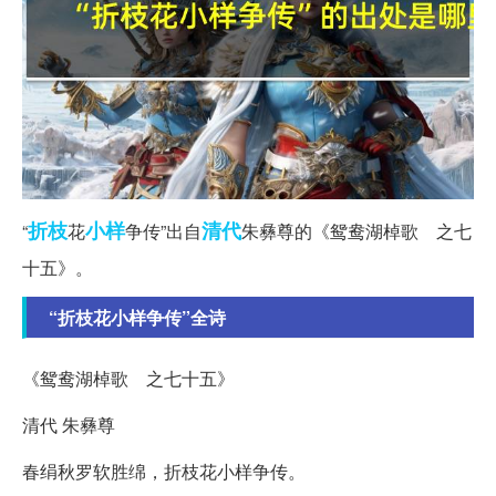
折枝
小样
清代
“
花
争传”出自
朱彝尊的《鸳鸯湖棹歌 之七
十五》。
“折枝花小样争传”全诗
《鸳鸯湖棹歌 之七十五》
清代 朱彝尊
春绢秋罗软胜绵，折枝花小样争传。