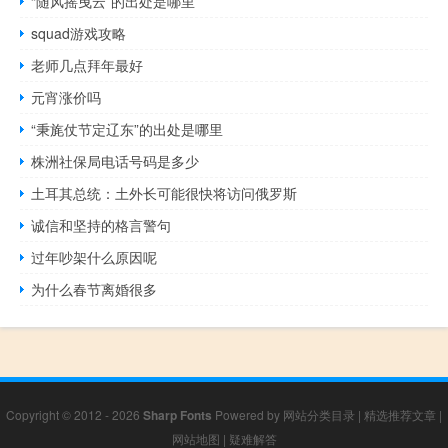
“随风摇曳云”的出处是哪里
squad游戏攻略
老师几点拜年最好
元宵涨价吗
“秉旄仗节定辽东”的出处是哪里
株洲社保局电话号码是多少
土耳其总统：土外长可能很快将访问俄罗斯
诚信和坚持的格言警句
过年吵架什么原因呢
为什么春节离婚很多
Copyright © 2012 - 2026
Sharp Fonts
Powered by
网站分类目录
|
精选推荐文章
|
网站地图
|
疑难解答