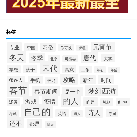
标签
元宵节
专业
习俗
中国
你可以
保暖
冬天
唐代
冬季
大学
北京
可能会
宋代
寓意
学校
孩子
工作
年初
年龄
攻略
新年
时间
手机
很多人
技能
春节
梦幻西游
春节期间
是一个
的人
疫情
游戏
的是
红包
汤圆
礼物
自己的
诗人
英语
诗词
考试
词人
还不
都是
陆游