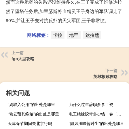
然而这种脆弱的关系还没维持多久,在王子完成了维修达拉
然了望塔任务后,加里瑟斯将血精灵王子身边的军队调走了
90%,并让王子去对抗反扑的天灾军团,王子非常愤。
网络标签：
卡拉
地牢
达拉然
上一篇
fgo大型攻略
下一篇
英雄救赎攻略
相关问题
“焉取入公用”的出处是哪里
为什么过年辞职多拿工资
“孰云预其终始”的出处是哪里
电工绝缘胶带多少钱一卷（电工绝缘胶带）
天津春节期间去北京行吗
“阻风滋味暂时生”的出处是哪里