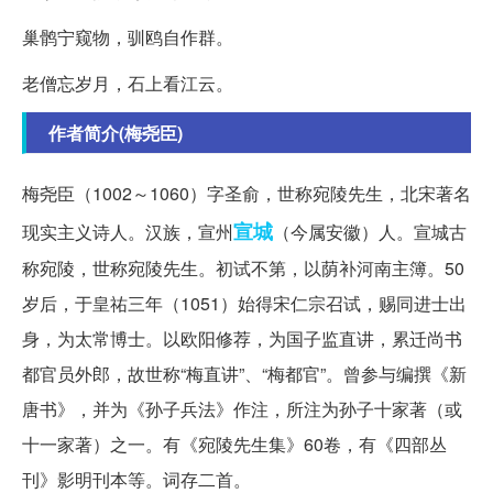
巢鹘宁窥物，驯鸥自作群。
老僧忘岁月，石上看江云。
作者简介(梅尧臣)
梅尧臣（1002～1060）字圣俞，世称宛陵先生，北宋著名
宣城
现实主义诗人。汉族，宣州
（今属安徽）人。宣城古
称宛陵，世称宛陵先生。初试不第，以荫补河南主簿。50
岁后，于皇祐三年（1051）始得宋仁宗召试，赐同进士出
身，为太常博士。以欧阳修荐，为国子监直讲，累迁尚书
都官员外郎，故世称“梅直讲”、“梅都官”。曾参与编撰《新
唐书》，并为《孙子兵法》作注，所注为孙子十家著（或
十一家著）之一。有《宛陵先生集》60卷，有《四部丛
刊》影明刊本等。词存二首。