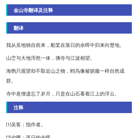
金山寺翻译及注释
翻译
我从吴地独自前来，船桨在落日的余晖中归来向楚地。
山峦与大地浑然一体，佛寺与江波相望。
海鹘只观望却不取近山之物，鸥鸟像被驯服一样自然成
群。
寺中老僧遗忘了岁月，只是在山石看着江上的浮云。
注释
⑴吴客：指作者。
⑵夕曛：落日的余晖。