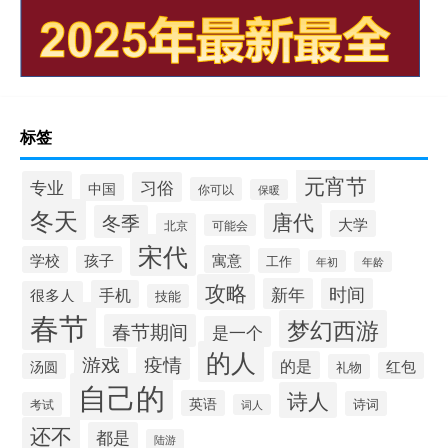
标签
元宵节
专业
习俗
中国
你可以
保暖
冬天
唐代
冬季
大学
北京
可能会
宋代
寓意
学校
孩子
工作
年初
年龄
攻略
新年
时间
手机
很多人
技能
春节
梦幻西游
春节期间
是一个
的人
疫情
游戏
的是
红包
汤圆
礼物
自己的
诗人
英语
诗词
考试
词人
还不
都是
陆游