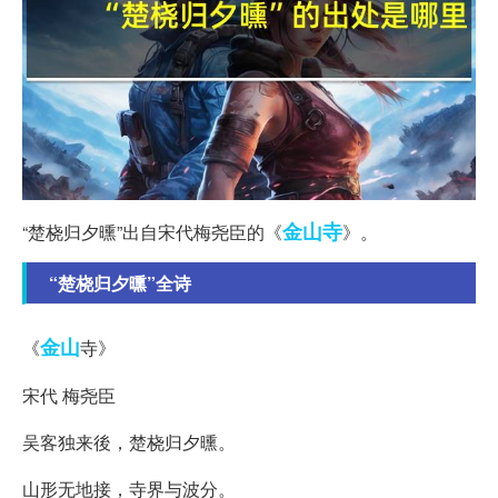
金山寺
“楚桡归夕曛”出自宋代梅尧臣的《
》。
“楚桡归夕曛”全诗
金山
《
寺》
宋代 梅尧臣
吴客独来後，楚桡归夕曛。
山形无地接，寺界与波分。