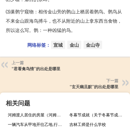
⑶巢鹘宁窥物：相传金山旁的鹘山上栖居着鹘鸟。鹘鸟从
不来金山跟海鸟搏斗，也不从附近的山上拿东西当食物，
所以这么写。鹘：一种凶猛的鸟。
网络标签：
宣城
金山
金山寺
上一篇
“君看禽鸟情”的出处是哪里
下一篇
“玄天幽且默”的出处是哪里
相关问题
河姆渡人居住的房屋（河姆渡人）
冬幕节成就（关于冬幕节成就的介绍）
一辆汽车从甲地开往乙地,行了全程的8分之3
吉林工师是什么学校