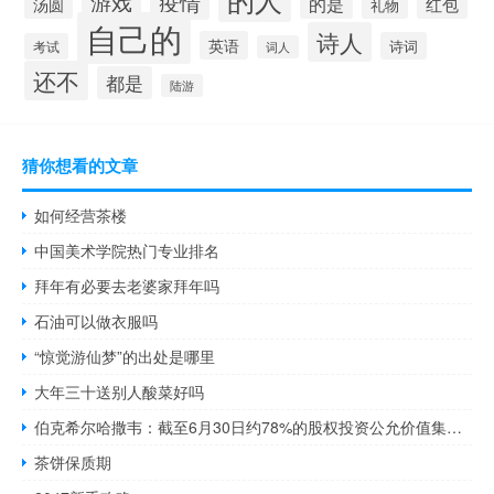
疫情
游戏
的是
红包
汤圆
礼物
自己的
诗人
英语
诗词
考试
词人
还不
都是
陆游
猜你想看的文章
如何经营茶楼
中国美术学院热门专业排名
拜年有必要去老婆家拜年吗
石油可以做衣服吗
“惊觉游仙梦”的出处是哪里
大年三十送别人酸菜好吗
伯克希尔哈撒韦：截至6月30日约78%的股权投资公允价值集中在美国运通、苹果、美国银行、雪佛龙和可口可乐公司在第二季度买入了45.7亿美元的股票同时卖出了125.5亿美元的股票二季度大约14亿美元用于股票回购
茶饼保质期