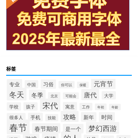
标签
元宵节
专业
习俗
中国
你可以
保暖
冬天
唐代
冬季
大学
北京
可能会
宋代
寓意
学校
孩子
工作
年初
年龄
攻略
新年
时间
手机
很多人
技能
春节
梦幻西游
春节期间
是一个
的人