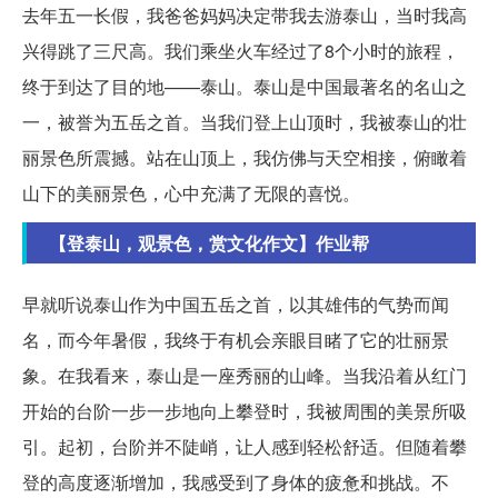
去年五一长假，我爸爸妈妈决定带我去游泰山，当时我高
兴得跳了三尺高。我们乘坐火车经过了8个小时的旅程，
终于到达了目的地——泰山。泰山是中国最著名的名山之
一，被誉为五岳之首。当我们登上山顶时，我被泰山的壮
丽景色所震撼。站在山顶上，我仿佛与天空相接，俯瞰着
山下的美丽景色，心中充满了无限的喜悦。
【登泰山，观景色，赏文化作文】作业帮
早就听说泰山作为中国五岳之首，以其雄伟的气势而闻
名，而今年暑假，我终于有机会亲眼目睹了它的壮丽景
象。在我看来，泰山是一座秀丽的山峰。当我沿着从红门
开始的台阶一步一步地向上攀登时，我被周围的美景所吸
引。起初，台阶并不陡峭，让人感到轻松舒适。但随着攀
登的高度逐渐增加，我感受到了身体的疲惫和挑战。不