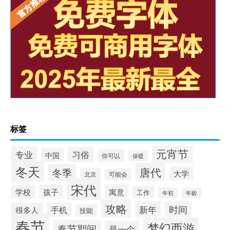
标签
元宵节
专业
习俗
中国
你可以
保暖
冬天
唐代
冬季
大学
北京
可能会
宋代
寓意
学校
孩子
工作
年初
年龄
攻略
新年
时间
手机
很多人
技能
春节
梦幻西游
春节期间
是一个