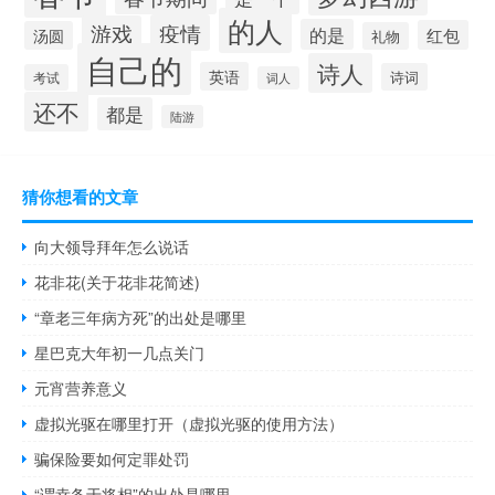
的人
疫情
游戏
的是
红包
汤圆
礼物
自己的
诗人
英语
诗词
考试
词人
还不
都是
陆游
猜你想看的文章
向大领导拜年怎么说话
花非花(关于花非花简述)
“章老三年病方死”的出处是哪里
星巴克大年初一几点关门
元宵营养意义
虚拟光驱在哪里打开（虚拟光驱的使用方法）
骗保险要如何定罪处罚
“谓幸备于将相”的出处是哪里