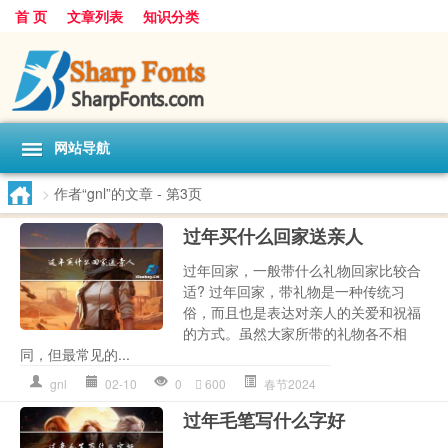
首 页
文章列表
知识分类
网站导航
>
作者“gnl”的文章
- 第3页
过年买什么回家送亲人
过年回家，一般带什么礼物回家比较合
适? 过年回家，带礼物是一种传统习
俗，而且也是表达对亲人的关爱和祝福
的方式。虽然大家所带的礼物各不相
同，但最常见的...
gnl
02-10
0
600
春节2024
过年毛笔写什么字好