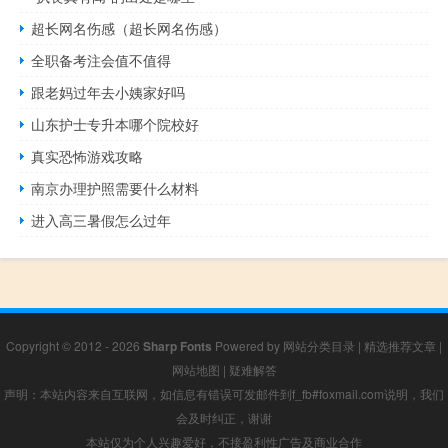
超长网名伤感（超长网名伤感）
全职备考注会值不值得
跟老妈过年去小姨家好吗
山东护士专升本哪个院校好
真实恐怖游戏攻略
南京办理护照需要什么材料
进入高三暑假怎么过年
Copyright © 2012 - 2026
Sharp Fonts
Powered by
网站分类目录
|
精选推荐文章
|
网站地图
|
疑难解答
声明：本站内容来自互联网，如信息有错误可发邮件到f_fb#foxmail.com说明，我们
会及时纠正，谢谢
本站仅为个人兴趣爱好，不接盈利性广告及商业合作