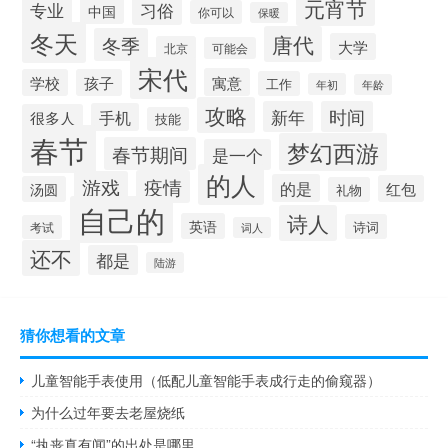
元宵节
专业
习俗
中国
你可以
保暖
冬天
唐代
冬季
大学
北京
可能会
宋代
寓意
学校
孩子
工作
年初
年龄
攻略
新年
时间
手机
很多人
技能
春节
梦幻西游
春节期间
是一个
的人
疫情
游戏
的是
红包
汤圆
礼物
自己的
诗人
英语
诗词
考试
词人
还不
都是
陆游
猜你想看的文章
儿童智能手表使用（低配儿童智能手表成行走的偷窥器）
为什么过年要去老屋烧纸
“执丧真有闻”的出处是哪里