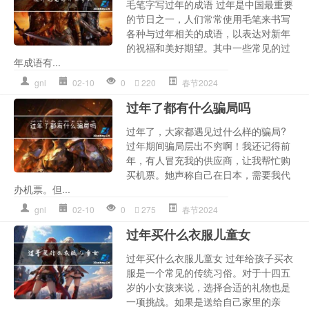
毛笔字写过年的成语 过年是中国最重要
的节日之一，人们常常使用毛笔来书写
各种与过年相关的成语，以表达对新年
的祝福和美好期望。其中一些常见的过
年成语有...
gnl
02-10
0
220
春节2024
过年了都有什么骗局吗
过年了，大家都遇见过什么样的骗局?
过年期间骗局层出不穷啊！我还记得前
年，有人冒充我的供应商，让我帮忙购
买机票。她声称自己在日本，需要我代
办机票。但...
gnl
02-10
0
275
春节2024
过年买什么衣服儿童女
过年买什么衣服儿童女 过年给孩子买衣
服是一个常见的传统习俗。对于十四五
岁的小女孩来说，选择合适的礼物也是
一项挑战。如果是送给自己家里的亲