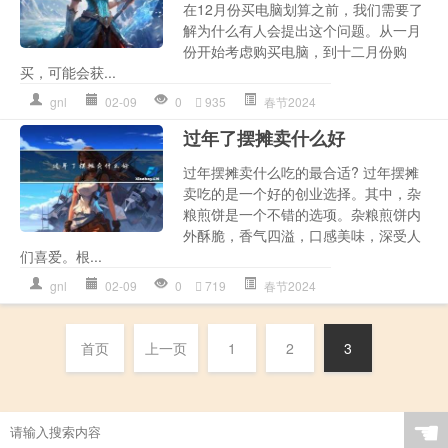
在12月份买电脑划算之前，我们需要了
解为什么有人会提出这个问题。从一月
份开始考虑购买电脑，到十二月份购
买，可能会获...
gnl
02-09
0
935
春节2024
过年了摆摊卖什么好
过年摆摊卖什么吃的最合适? 过年摆摊
卖吃的是一个好的创业选择。其中，杂
粮煎饼是一个不错的选项。杂粮煎饼内
外酥脆，香气四溢，口感美味，深受人
们喜爱。根...
gnl
02-09
0
719
春节2024
首页
上一页
1
2
3
☚