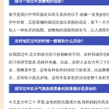
描写一段过年放鞭炮的场面?
春节是我们中华民族欢乐而又喜庆的日子,就像一首美妙的
空中炸裂，五彩斑斓的烟花绽放出美丽的花朵，落下一片
给人一种欢庆的氛围。放鞭炮的场面热闹非凡，让人感受
农村地区过年的时候一般都有什么活动?
在我国过年,北方和南方的习俗都略有不同。农村和城市也
的习俗讲究挺多,也格外有趣。比如，农村人会在大年三十
会，摆摊卖年货，还有各种各样的传统习俗表演，比如舞
乐，还有给小孩压岁钱。这些丰富多彩的活动使整个农村
描写过年欢乐气氛热闹景象的段落最好是原创的
今天是大年三十.早晨,金色的阳光撒满大地.我和妈妈兴高采