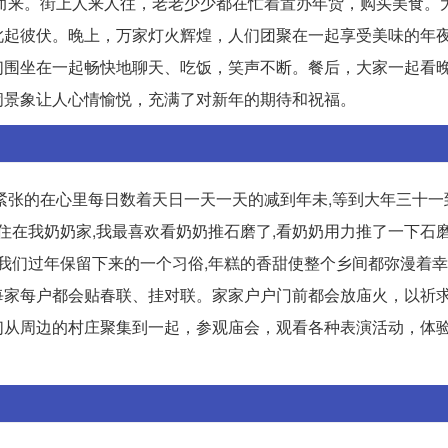
扑面而来。街上人来人往，老老少少都在忙着置办年货，购买美食。
此起彼伏。晚上，万家灯火辉煌，人们团聚在一起享受美味的年
们围坐在一起畅快地聊天、吃饭，笑声不断。餐后，大家一起看
闹景象让人心情愉悦，充满了对新年的期待和祝福。
紧张的在心里每日数着天日一天一天的减到年未,等到大年三十一
住在我奶奶家,我最喜欢看奶奶推石磨了,看奶奶用力推了一下石磨
是我们过年保留下来的一个习俗,年糕的香甜使整个乡间都弥漫着
每家每户都会贴春联、挂对联。家家户户门前都会放庙火，以祈
们从周边的村庄聚集到一起，参观庙会，观看各种表演活动，体