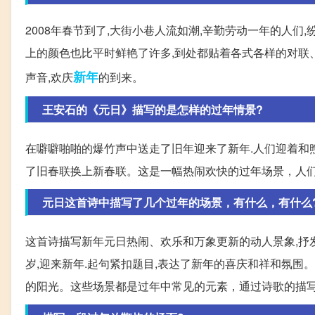
2008年春节到了,大街小巷人流如潮,辛勤劳动一年的人们
上的颜色也比平时鲜艳了许多,到处都贴着各式各样的对联、
新年
声音,欢庆
的到来。
王安石的《元日》描写的是怎样的过年情景?
在噼噼啪啪的爆竹声中送走了旧年迎来了新年.人们迎着和煦
了旧春联换上新春联。这是一幅热闹欢快的过年场景，人
元日这首诗中描写了几个过年的场景，有什么，有什么
这首诗描写新年元日热闹、欢乐和万象更新的动人景象,抒发
岁,迎来新年.起句紧扣题目,表达了新年的喜庆和祥和氛围
的阳光。这些场景都是过年中常见的元素，通过诗歌的描