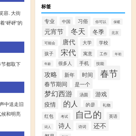
标签
容. 大街
专业
习俗
中国
你可以
“砰砰”的
保暖
冬天
元宵节
冬季
北京
唐代
大学
学校
可能会
宋代
寓意
孩子
工作
年初
手机
很多人
春节都取下
技能
年龄
春节
攻略
新年
时间
春节期间
是一个
梦幻西游
游戏
汤圆
的人
疫情
炮声中送走旧
的是
礼物
自己的
气候和明亮
红包
英语
考试
诗人
还不
诗词
词人