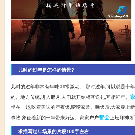
儿时的过年是怎样的情景?
儿时的过年非常有年味,非常激动。 那时过年,可以说是十年
的。地方传统,进入腊月,人们就开始相互送礼,互相拜年。
坐在一起,吃着美味的年夜饭,唠唠家常。晚饭后,大家穿上
都会
事物,象征着新的一年带来好运。家家户户
上坛拜神,
求描写过年场景的片段100字左右