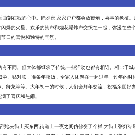
乐曲刻在我的心中。除夕夜,家家户户都会放鞭炮，喜事的象征。
片闪烁的火星。欢乐的笑声和烟花爆炸声交织在一起，弥漫在整
到节日的喜悦和独特的气氛。
略有不同。但大体都继承了传统,一些活动也都有相近。相比于城
扫尘、贴对联，准备年夜饭，全家人团聚在一起过年。过年的时
狮、舞龙等等。大年初一的时候，人们会拜年交流，祝福亲朋好
充满了喜庆和热闹。
烈地去街上买东西,街道上一夜之间仿佛变了个样,大街上张灯结彩