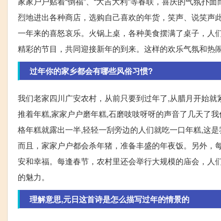
家家户户贴着“倒福”、“大吉大利”等春联，喜庆的气氛
烈地进出各种商店，选购自己喜欢的年货，笑声、说笑声
一年来的喜怒哀乐。火锅上桌，各种美食摆满了桌子，人
精彩的节目，共同迎接新年的到来。这样的欢乐气氛和热
过年你的家乡都会有哪些风俗习惯?
我们老家四川广安农村，从前只要到过年了,从腊月开始就
推着年糕,家家户户磨年糕,石磨吱吱呀呀的声音了几天了我
格年糕就露出一半,轻轻一刮旁边的人们就吃一口年糕,这
而且，家家户户都会杀年猪，准备丰盛的年夜饭。另外，
安和幸福。每逢春节，农村里还会举行大规模的庙会，人
的魅力。
理解意思,元日这首诗是怎么描写过年的情景的