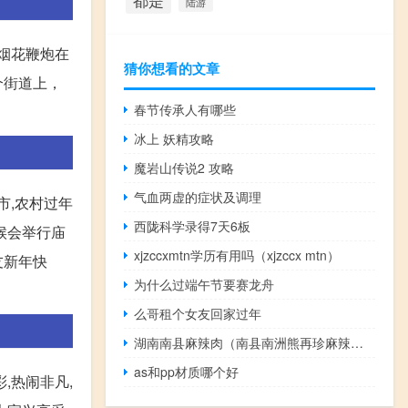
都是
陆游
烟花鞭炮在
猜你想看的文章
个街道上，
春节传承人有哪些
冰上 妖精攻略
魔岩山传说2 攻略
气血两虚的症状及调理
市,农村过年
西陇科学录得7天6板
候会举行庙
xjzccxmtn学历有用吗（xjzccx mtn）
友新年快
为什么过端午节要赛龙舟
么哥租个女友回家过年
湖南南县麻辣肉（南县南洲熊再珍麻辣肉店）
as和pp材质哪个好
,热闹非凡,