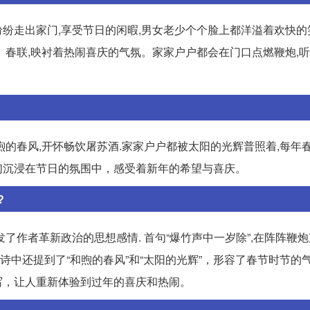
,纷纷走出家门,享受节日的闲暇,男女老少个个脸上都洋溢着欢快的笑
春联,映衬着热闹喜庆的气氛。家家户户都会在门口点燃鞭炮,听着
的春风,开怀畅饮屠苏酒.家家户户都被太阳的光辉普照着,每年
们沉浸在节日的氛围中，感受着新年的希望与喜庆。
?
了作者革新政治的思想感情. 首句“爆竹声中一岁除”,在阵阵鞭
。诗中还提到了“和煦的春风”和“太阳的光辉”，形容了春节时节的
写，让人重新体验到过年的喜庆和热闹。