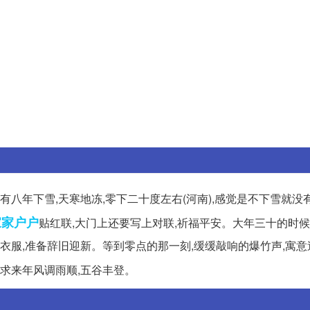
有八年下雪,天寒地冻,零下二十度左右(河南),感觉是不下雪就没
家家户户
贴红联,大门上还要写上对联,祈福平安。大年三十的时候
新衣服,准备辞旧迎新。等到零点的那一刻,缓缓敲响的爆竹声,寓
祈求来年风调雨顺,五谷丰登。