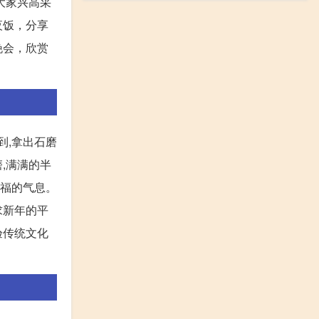
大家兴高采
夜饭，分享
晚会，欣赏
到,拿出石磨
,满满的半
幸福的气息。
求新年的平
验传统文化