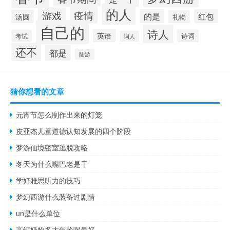
的人
疫情
游戏
的是
红包
汤圆
礼物
自己的
诗人
英语
诗词
考试
词人
还不
都是
陆游
猜你想看的文章
元宵节怎么制作出来的灯笼
皮亚杰儿童道德认知发展的四个阶段
梦游仙境密室逃脱攻略
冬天为什么嘴巴老是干
学好雅思听力的技巧
梦幻西游什么装备过剧情
un是什么单位
高钙奶粉多大年龄喝最好