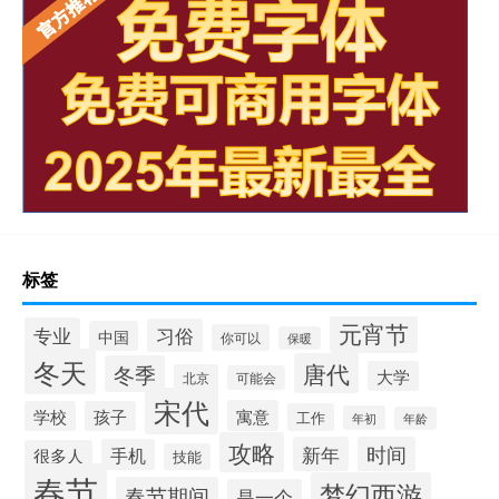
标签
元宵节
专业
习俗
中国
你可以
保暖
冬天
唐代
冬季
大学
北京
可能会
宋代
寓意
学校
孩子
工作
年初
年龄
攻略
新年
时间
手机
很多人
技能
春节
梦幻西游
春节期间
是一个