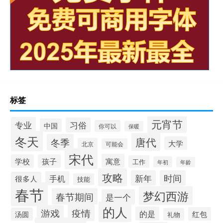
标签
元宵节
专业
习俗
中国
你可以
保暖
冬天
唐代
冬季
大学
北京
可能会
宋代
寓意
学校
孩子
工作
年初
年龄
攻略
新年
时间
手机
很多人
技能
春节
梦幻西游
春节期间
是一个
的人
疫情
游戏
的是
红包
汤圆
礼物