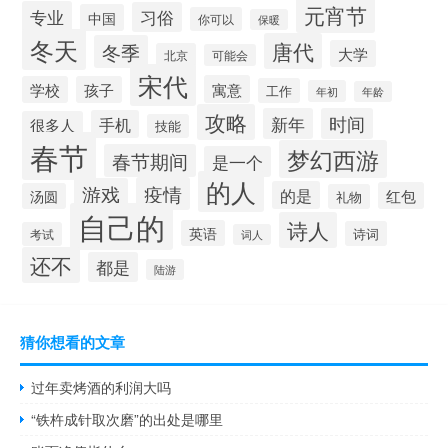
元宵节
专业
习俗
中国
你可以
保暖
冬天
唐代
冬季
大学
北京
可能会
宋代
寓意
学校
孩子
工作
年初
年龄
攻略
新年
时间
手机
很多人
技能
春节
梦幻西游
春节期间
是一个
的人
疫情
游戏
的是
红包
汤圆
礼物
自己的
诗人
英语
诗词
考试
词人
还不
都是
陆游
猜你想看的文章
过年卖烤酒的利润大吗
“铁杵成针取次磨”的出处是哪里