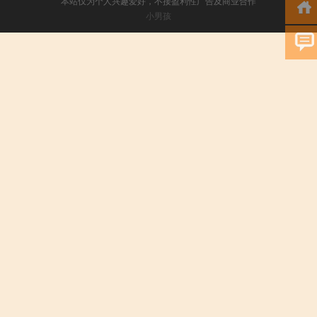
本站仅为个人兴趣爱好，不接盈利性广告及商业合作
小男孩