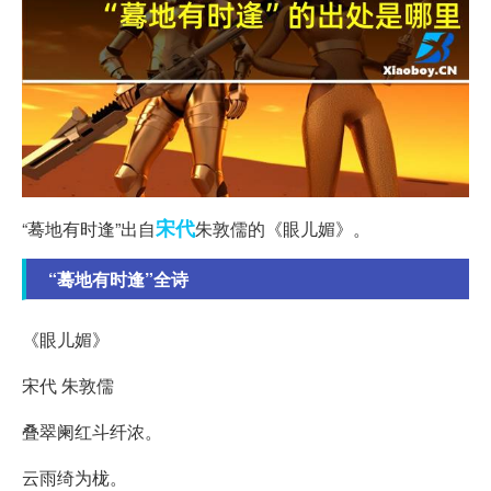
宋代
“蓦地有时逢”出自
朱敦儒的《眼儿媚》。
“蓦地有时逢”全诗
《眼儿媚》
宋代 朱敦儒
叠翠阑红斗纤浓。
云雨绮为栊。