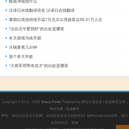
账面净值指什么
汉译日在线翻译语音 汉译日在线翻译
暑期出境游持续升温7月北京出境旅客达59.31万人次
“汝在北兮婴我怀”的出处是哪里
冬天摸墙为啥开裂
火锅要煮几分钟
放个多大年龄
“大将军邓骘奇其才”的出处是哪里
Copyright © 2012 - 2026
Sharp Fonts
Powered by
网站分类目录
|
精选推荐文章
|
网站地图
|
疑难解答
声明：本站内容来自互联网，如信息有错误可发邮件到f_fb#foxmail.com说明，我们
会及时纠正，谢谢