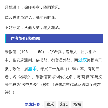
只忧谢了，偏须著意，障雨遮风。
瑞云香雾虽难觅，蓦地有时逢。
不妨守定，从他人笑，老入花丛。
作者简介(朱敦儒)
朱敦儒 （1081－1159），字希真，洛阳人。历兵部郎
浙东
中、临安府通判、秘书郎、都官员外郎、两
路提点刑
嘉禾
狱，致仕，居
。绍兴二十九年（1159）卒。有词三
卷，名《樵歌》。朱敦儒获得“词俊”之名，与“诗俊”陈与义
等并称为“洛中八俊” （楼钥《跋朱岩壑鹤赋及送闾丘使君
诗》）
网络标签：
嘉禾
宋代
浙东