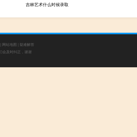
吉林艺术什么时候录取
|
网站地图
|
疑难解答
，我们会及时纠正，谢谢