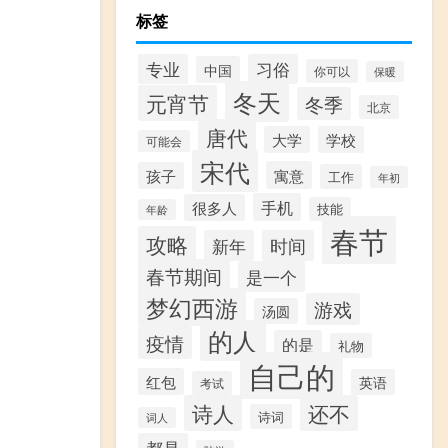
标签
专业
习俗
中国
你可以
保暖
冬天
元宵节
冬季
北京
唐代
大学
学校
可能会
宋代
寓意
孩子
工作
年初
手机
很多人
技能
年龄
春节
攻略
新年
时间
春节期间
是一个
梦幻西游
游戏
汤圆
的人
疫情
的是
礼物
自己的
红包
英语
考试
诗人
还不
诗词
词人