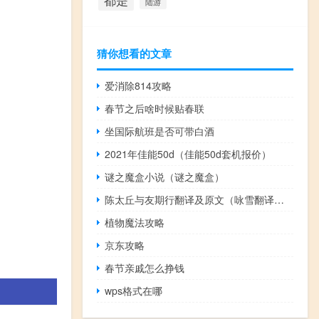
都是
陆游
猜你想看的文章
爱消除814攻略
春节之后啥时候贴春联
坐国际航班是否可带白酒
2021年佳能50d（佳能50d套机报价）
谜之魔盒小说（谜之魔盒）
陈太丘与友期行翻译及原文（咏雪翻译及原文）
植物魔法攻略
京东攻略
春节亲戚怎么挣钱
wps格式在哪