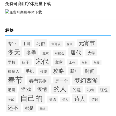
免费可商用字体批量下载
标签
元宵节
专业
习俗
中国
你可以
保暖
冬天
唐代
冬季
大学
北京
可能会
宋代
寓意
学校
孩子
工作
年初
年龄
攻略
新年
时间
手机
很多人
技能
春节
梦幻西游
春节期间
是一个
的人
疫情
游戏
的是
红包
汤圆
礼物
自己的
诗人
英语
诗词
考试
词人
还不
都是
陆游