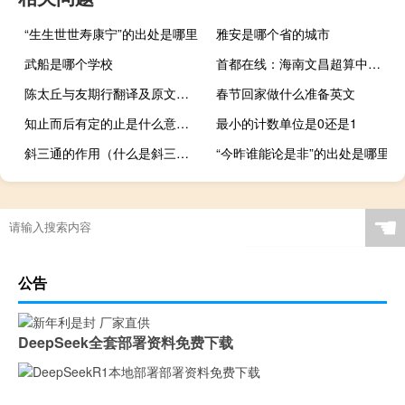
“生生世世寿康宁”的出处是哪里
雅安是哪个省的城市
武船是哪个学校
首都在线：海南文昌超算中心已进入试运营 怀来、芜湖算力中心正按照计划建设中
陈太丘与友期行翻译及原文（咏雪翻译及原文）
春节回家做什么准备英文
知止而后有定的止是什么意思（知止而后有定）
最小的计数单位是0还是1
斜三通的作用（什么是斜三通 斜四通）
“今昨谁能论是非”的出处是哪里
☚
公告
DeepSeek全套部署资料免费下载