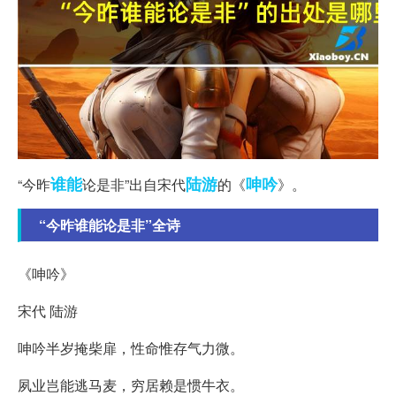
谁能
陆游
呻吟
“今昨
论是非”出自宋代
的《
》。
“今昨谁能论是非”全诗
《呻吟》
宋代 陆游
呻吟半岁掩柴扉，性命惟存气力微。
夙业岂能逃马麦，穷居赖是惯牛衣。