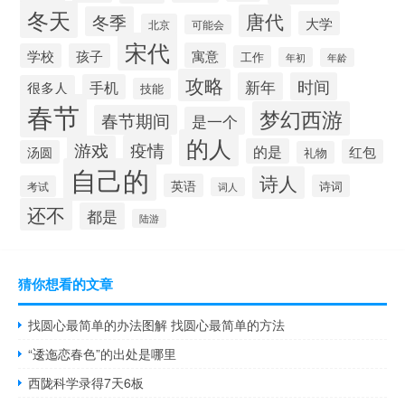
冬天
唐代
冬季
大学
北京
可能会
宋代
寓意
学校
孩子
工作
年初
年龄
攻略
新年
时间
手机
很多人
技能
春节
梦幻西游
春节期间
是一个
的人
疫情
游戏
的是
红包
汤圆
礼物
自己的
诗人
英语
诗词
考试
词人
还不
都是
陆游
猜你想看的文章
找圆心最简单的办法图解 找圆心最简单的方法
“逶迤恋春色”的出处是哪里
西陇科学录得7天6板