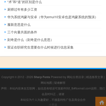
“术”和“道”的区别是什么
厨师过年有多少工资
华为系统鸿蒙与安卓（华为emui10安卓也是鸿蒙系统的预演）
履新意思是什么
三个向量共面的条件
刻奇是什么（刻奇是什么意思）
双证在职研究生需要在什么时候进行信息采集
Copyright © 2012 - 2026
Sharp Fonts
Powered by
网站分类目录
|
精选推荐文章
|
网站地图
|
疑难解答
声明：本站内容来自互联网，如信息有错误可发邮件到f_fb#foxmail.com说明，我们
会及时纠正，谢谢
本站仅为个人兴趣爱好，不接盈利性广告及商业合作
小男孩