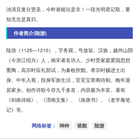
浊清且复分贤圣，今昨谁能论是非！一段光明君记取，要
知无念是真归。
作者简介(陆游)
陆游（1125—1210），字务观，号放翁。汉族，越州山阴
（今浙江绍兴）人，南宋著名诗人。少时受家庭爱国思想
熏陶，高宗时应礼部试，为秦桧所黜。孝宗时赐进士出
身。中年入蜀，投身军旅生活，官至宝章阁待制。晚年退
居家乡。创作诗歌今存九千多首，内容极为丰富。著有
《剑南诗稿》、《渭南文集》、《南唐书》、《老学庵笔
记》等。
网络标签：
呻吟
谁能
陆游