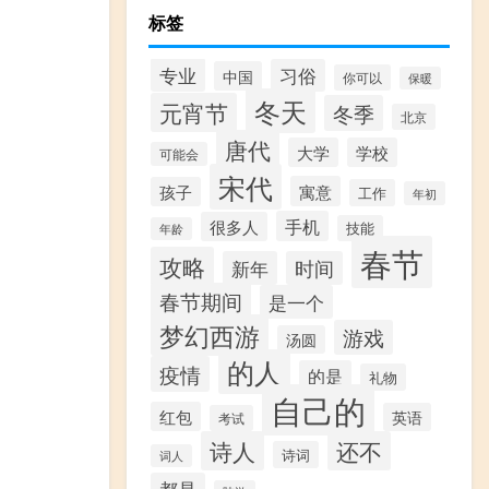
标签
专业
习俗
中国
你可以
保暖
冬天
元宵节
冬季
北京
唐代
大学
学校
可能会
宋代
寓意
孩子
工作
年初
手机
很多人
技能
年龄
春节
攻略
新年
时间
春节期间
是一个
梦幻西游
游戏
汤圆
的人
疫情
的是
礼物
自己的
红包
英语
考试
诗人
还不
诗词
词人