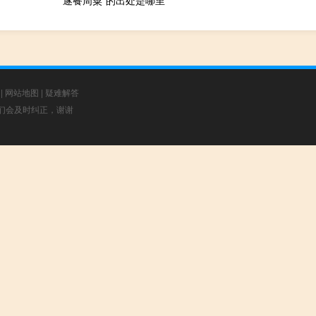
“遂餐周粟”的出处是哪里
|
网站地图
|
疑难解答
，我们会及时纠正，谢谢