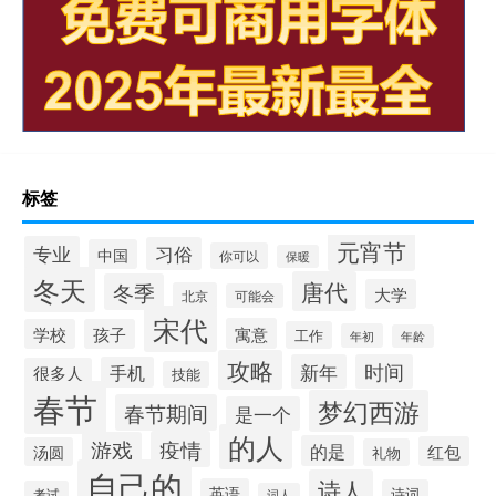
标签
元宵节
专业
习俗
中国
你可以
保暖
冬天
唐代
冬季
大学
北京
可能会
宋代
寓意
学校
孩子
工作
年初
年龄
攻略
新年
时间
手机
很多人
技能
春节
梦幻西游
春节期间
是一个
的人
疫情
游戏
的是
红包
汤圆
礼物
自己的
诗人
英语
诗词
考试
词人