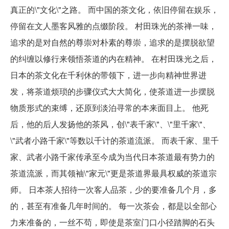
真正的\"文化\"之路。 而中国的茶文化，依旧停留在娱乐，
停留在文人墨客风雅的点缀阶段。 村田珠光的茶禅一味，
追求的是对自然的尊崇对朴素的尊崇，追求的是摆脱欲望
的纠缠以修行来领悟茶道的内在精神。 在村田珠光之后，
日本的茶文化在千利休的带领下，进一步向精神世界进
发，将茶道烦琐的步骤仪式大大简化，使茶道进一步摆脱
物质形式的束缚，还原到淡泊寻常的本来面目上。 他死
后，他的后人发扬他的茶风，创\"表千家\"、\"里千家\"、
\"武者小路千家\"等数以千计的茶道流派。 而表千家、里千
家、武者小路千家传承至今成为当代日本茶道最有势力的
茶道流派，而其领袖\"家元\"更是茶道界最具权威的茶道宗
师。 日本茶人招待一次客人品茶，少的要准备几个月，多
的，甚至有准备几年时间的。 每一次茶会，都是以全部心
力来准备的，一丝不苟，即使是茶室门口小径踏脚的石头