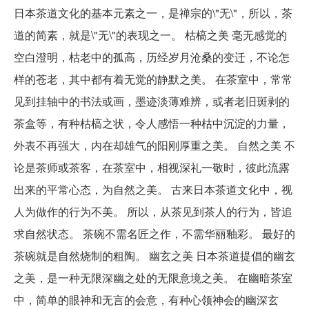
日本茶道文化的基本元素之一，是禅宗的\"无\"，所以，茶
道的简素，就是\"无\"的表现之一。 枯槁之美 毫无感觉的
空白澄明，枯老中的孤高，历经岁月沧桑的变迁，不论怎
样的苍老，其中都有着无觉的静默之美。 在茶室中，常常
见到挂轴中的书法或画，墨迹淡薄难辨，或者老旧斑剥的
茶盒等，有种枯槁之状，令人感悟一种枯中沉淀的力量，
外表不再强大，内在却雄气的阳刚厚重之美。 自然之美 不
论是茶师或茶客，在茶室中，相视深礼一敬时，彼此流露
出来的平常心态，为自然之美。 古来日本茶道文化中，视
人为做作的行为不美。 所以，从茶见到茶人的行为，皆追
求自然状态。 茶碗不需名匠之作，不需华丽釉彩。 最好的
茶碗就是自然烧制的粗陶。 幽玄之美 日本茶道提倡的幽玄
之美，是一种无限深幽之处的无限意境之美。 在幽暗茶室
中，简单的眼神和无言的会意，有种心领神会的幽深玄