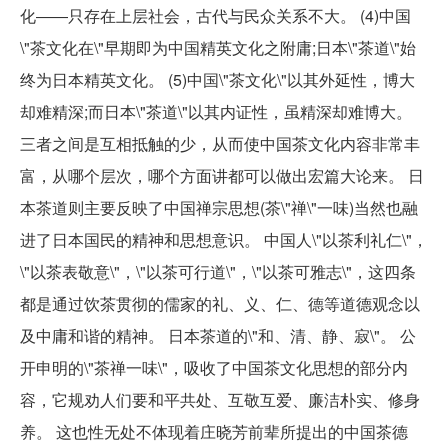
化――只存在上层社会，古代与民众关系不大。 (4)中国
\"茶文化在\"早期即为中国精英文化之附庸;日本\"茶道\"始
终为日本精英文化。 (5)中国\"茶文化\"以其外延性，博大
却难精深;而日本\"茶道\"以其内证性，虽精深却难博大。
三者之间是互相抵触的少，从而使中国茶文化内容非常丰
富，从哪个层次，哪个方面讲都可以做出宏篇大论来。 日
本茶道则主要反映了中国禅宗思想(茶\"禅\"一味)当然也融
进了日本国民的精神和思想意识。 中国人\"以茶利礼仁\"，
\"以茶表敬意\"，\"以茶可行道\"，\"以茶可雅志\"，这四条
都是通过饮茶贯彻的儒家的礼、义、仁、德等道德观念以
及中庸和谐的精神。 日本茶道的\"和、清、静、寂\"。 公
开申明的\"茶禅一味\"，吸收了中国茶文化思想的部分内
容，它规劝人们要和平共处、互敬互爱、廉洁朴实、修身
养。 这也性无处不体现着庄晓芳前辈所提出的中国茶德