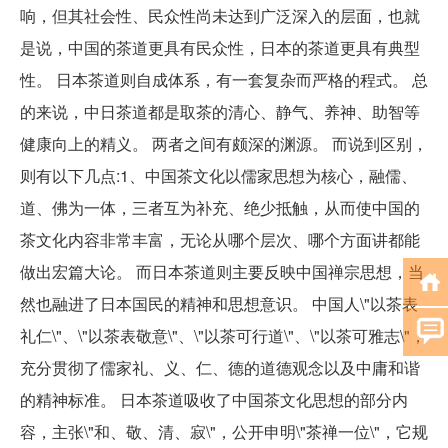
响，但其社会性、民众性尚未达到广泛深入的层面，也就
是说，中国的茶道更具有民众性，日本的茶道更具有典型
性。 日本茶道则自成体系，有一套复杂而严格的程式。 总
的来说，中日茶道都是取茶的清心、静气、养神、助智等
健康向上的精义。 两者之间有颇深的渊源。 而说到区别，
则有以下几点:1、中国茶文化以儒家思想为核心，融儒、
道、佛为一体，三者互为补充、绝少抵触，从而使中国的
茶文化内容非常丰富，无论从哪个层次、哪个方面讲都能
做出宏篇大论。 而日本茶道则主要反映中国禅宗思想，当
然也融进了日本国民的精神和思想意识。 中国人\"以茶表
礼仁\"、\"以茶表敬意\"、\"以茶可行道\"、\"以茶可雅志\"，
充分贯彻了儒家礼、义、仁、德的道德观念以及中庸和谐
的精神标准。 日本茶道吸收了中国茶文化思想的部分内
容，主张\"和、敬、清、寂\"，公开申明\"茶禅一位\"，它规