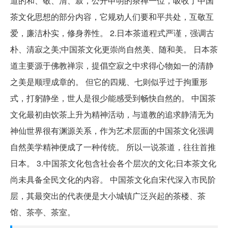
道的和、敬、清、寂，公开申明的茶禅一位，吸收了中国
茶文化思想的部分内容，它规劝人们要和平共处，互敬互
爱，廉洁朴实，修身养性。 2.日本茶道程式严谨，强调古
朴、清寂之美;中国茶文化更崇尚自然美、随和美。 日本茶
道主要源于佛教禅宗，提倡空寂之中求得心物如一的清静
之美是顺理成章的。 但它的四规、七则似乎过于拘重形
式，打躬静坐，世人是很少能感受到畅快自然的。 中国茶
文化最初由饮茶上升为精神活动，与道教的追求静清无为
神仙世界很有渊源关系，作为艺术层面的中国茶文化强调
自然美学精神便成了一种传统。 所以一说茶道，往往首推
日本。 3.中国茶文化包含社会各个层次的文化;日本茶文化
尚未具备全民文化的内容。 中国茶文化自宋代深入市民阶
层，其最突出的代表便是大小城镇广泛兴起的茶楼、茶
馆、茶亭、茶室。