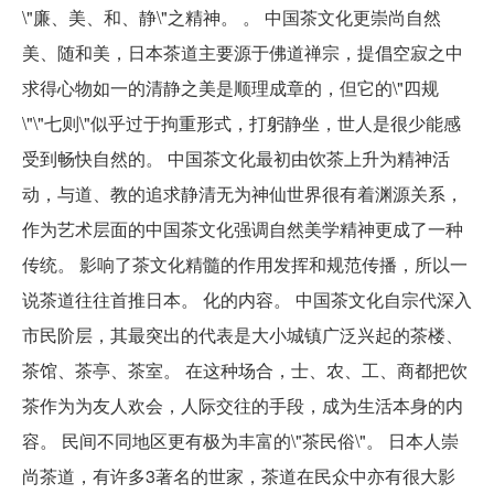
\"廉、美、和、静\"之精神。 。 中国茶文化更崇尚自然
美、随和美，日本茶道主要源于佛道禅宗，提倡空寂之中
求得心物如一的清静之美是顺理成章的，但它的\"四规
\"\"七则\"似乎过于拘重形式，打躬静坐，世人是很少能感
受到畅快自然的。 中国茶文化最初由饮茶上升为精神活
动，与道、教的追求静清无为神仙世界很有着渊源关系，
作为艺术层面的中国茶文化强调自然美学精神更成了一种
传统。 影响了茶文化精髓的作用发挥和规范传播，所以一
说茶道往往首推日本。 化的内容。 中国茶文化自宗代深入
市民阶层，其最突出的代表是大小城镇广泛兴起的茶楼、
茶馆、茶亭、茶室。 在这种场合，士、农、工、商都把饮
茶作为为友人欢会，人际交往的手段，成为生活本身的内
容。 民间不同地区更有极为丰富的\"茶民俗\"。 日本人崇
尚茶道，有许多3著名的世家，茶道在民众中亦有很大影