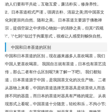
劝人们要和平共处，互敬互爱，廉洁朴实，修身养性。
2、日本茶道程式严谨，强调古朴、清寂之美;而中国茶文
化则更崇尚自然、随和之美。 日本茶道主要源于佛教禅
宗，提倡空寂之中求得心物如一的清静之美，但其\"四规
\"、\"七则\"似过于拘重形式，很难让人感受到畅快自然。
中国和日本茶道的区别
中国和日本茶道的区别，现在越来越多人喜欢喝茶，我们
中国人更喜欢喝茶。 我国自古就有茶道，日本也有茶艺流
传，那么二者有什么区别呢?来了解一下吧!。 我们都知
道，日本茶道源于中国，是我国茶文化的次生产物。 二者
从器物上来看，中国的茶道选择烹茶器具是依茶依人而选
择不同的器皿，而日本的茶道对器具有严格的规定。 从表
现形式上看呢，中国茶道十分随意，轻松和乐，不拘小节;
而日本茶道，在茶室建筑内，对于烹具、技法、服饰等，