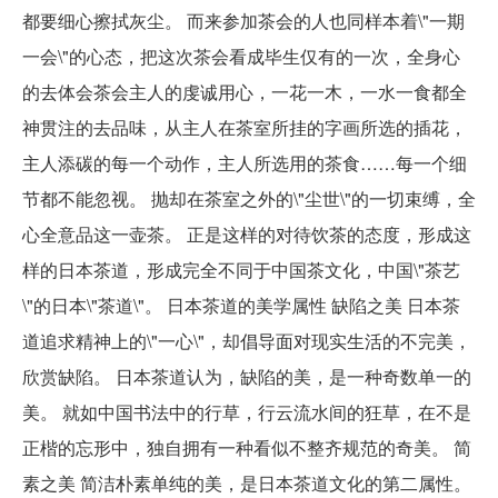
都要细心擦拭灰尘。 而来参加茶会的人也同样本着\"一期
一会\"的心态，把这次茶会看成毕生仅有的一次，全身心
的去体会茶会主人的虔诚用心，一花一木，一水一食都全
神贯注的去品味，从主人在茶室所挂的字画所选的插花，
主人添碳的每一个动作，主人所选用的茶食……每一个细
节都不能忽视。 抛却在茶室之外的\"尘世\"的一切束缚，全
心全意品这一壶茶。 正是这样的对待饮茶的态度，形成这
样的日本茶道，形成完全不同于中国茶文化，中国\"茶艺
\"的日本\"茶道\"。 日本茶道的美学属性 缺陷之美 日本茶
道追求精神上的\"一心\"，却倡导面对现实生活的不完美，
欣赏缺陷。 日本茶道认为，缺陷的美，是一种奇数单一的
美。 就如中国书法中的行草，行云流水间的狂草，在不是
正楷的忘形中，独自拥有一种看似不整齐规范的奇美。 简
素之美 简洁朴素单纯的美，是日本茶道文化的第二属性。