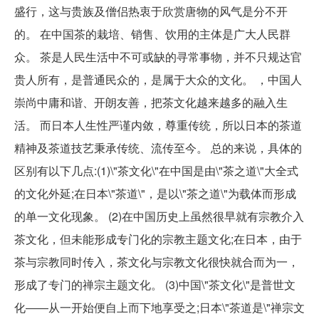
盛行，这与贵族及僧侣热衷于欣赏唐物的风气是分不开
的。 在中国茶的栽培、销售、饮用的主体是广大人民群
众。 茶是人民生活中不可或缺的寻常事物，并不只规达官
贵人所有，是普通民众的，是属于大众的文化。 ，中国人
崇尚中庸和谐、开朗友善，把茶文化越来越多的融入生
活。 而日本人生性严谨内敛，尊重传统，所以日本的茶道
精神及茶道技艺秉承传统、流传至今。 总的来说，具体的
区别有以下几点:(1)\"茶文化\"在中国是由\"茶之道\"大全式
的文化外延;在日本\"茶道\"，是以\"茶之道\"为载体而形成
的单一文化现象。 (2)在中国历史上虽然很早就有宗教介入
茶文化，但未能形成专门化的宗教主题文化;在日本，由于
茶与宗教同时传入，茶文化与宗教文化很快就合而为一，
形成了专门的禅宗主题文化。 (3)中国\"茶文化\"是普世文
化――从一开始便自上而下地享受之;日本\"茶道是\"禅宗文