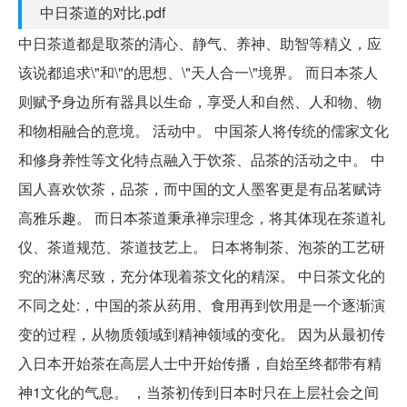
中日茶道的对比.pdf
中日茶道都是取茶的清心、静气、养神、助智等精义，应
该说都追求\"和\"的思想、\"天人合一\"境界。 而日本茶人
则赋予身边所有器具以生命，享受人和自然、人和物、物
和物相融合的意境。 活动中。 中国茶人将传统的儒家文化
和修身养性等文化特点融入于饮茶、品茶的活动之中。 中
国人喜欢饮茶，品茶，而中国的文人墨客更是有品茗赋诗
高雅乐趣。 而日本茶道秉承禅宗理念，将其体现在茶道礼
仪、茶道规范、茶道技艺上。 日本将制茶、泡茶的工艺研
究的淋漓尽致，充分体现着茶文化的精深。 中日茶文化的
不同之处:，中国的茶从药用、食用再到饮用是一个逐渐演
变的过程，从物质领域到精神领域的变化。 因为从最初传
入日本开始茶在高层人士中开始传播，自始至终都带有精
神1文化的气息。 ，当茶初传到日本时只在上层社会之间