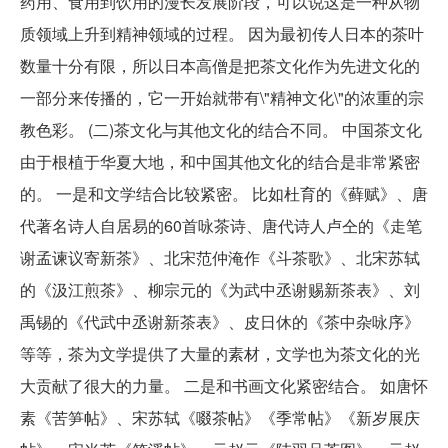
药用、食用到饮用的漫长发展阶段，可以说这是一种从物
质领域上升到精神领域的过程。 因为最初传人日本的茶叶
数量十分有限，所以日本高僧是把茶文化作为先进文化的
一部分来传播的，它一开始就带有\"精神文化\"的浓重的宗
教色彩。 (二)茶文化与其他文化的结合不同。 中国茶文化
由于根植于华夏大地，和中国其他文化的结合是非常紧密
的。 一是和文学结合比较紧密。 比如杜育的《藓赋》、唐
代著名诗人自居易的60首咏茶诗、唐代诗人卢仝的《走笔
谢孟谏议寄新茶》、北宋范仲淹作《斗茶歌》、北宋苏轼
的《汲江煎茶》、柳宗元的《为武中丞谢赐新茶表》、刘
禹锡的《代武中丞谢新茶表》、皮日休的《茶中杂咏序》
等等，茶为文学提供了大量的素材，文学也为茶文化的光
大贡献了很大的力量。 二是和书画文化紧密结合。 如唐怀
素《苦笋帖》、宋苏轼《啜茶帖》《季常帖》《新岁展庆