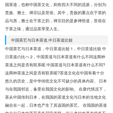
国茶道，也称中国茶文化，则有四大不同的流派，分别为:
贵族、雅士、禅宗以及世俗。其中，贵族的重点在于茶的
品与质，雅士在于茶之韵，禅宗目的是参禅悟道，世俗在
于茶之味，通过品茶享受人生。
中国茶艺与日本茶道,中日茶道比较
中国茶艺与日本茶道，中日茶道比较 1，中日茶道比较 中
日茶道の比べ 2，中国茶道与日本茶道有什么不同这两种
茶道之间是否有联系呢 中国茶道与日本茶道有什么不同?
这两种茶道之间是否有联系呢?茶道文化在中国有着十分
悠久的历史，是中华传统文化不可缺少的具体内容。 日本
与在我国邻近，备受在我国文化的影响。 在唐代情况下，
茶从中国传到日本，在我国的茶道文化与日本的当地文化
融合在一起，日本也产生了其该国的茶艺。 在我国的茶道