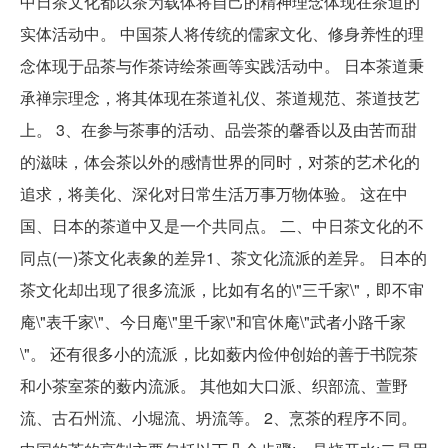
中日茶文化都以茶为载体将自己的精神理念体现在茶道的
实体活动中。 中国茶人将传统的儒家文化、修身养性的理
念体现于品茶与作茶诗绘茶画等实践活动中。 日本茶道秉
承禅宗理念，将其体现在茶道礼仪、茶道规范、茶道技艺
上。 3、在参与茶事的活动、品尝茶的馨香以及由苦而甜
的滋味，体会茶以外的感情世界的同时，对茶的艺术化的
追求，将美化、深化对日常生活万事万物体验。 这在中
国、日本的茶道中又是一个共同点。 二、中日茶文化的不
同点(一)茶文化表象的差异1、茶文化流派的差异。 日本的
茶文化却出现了很多流派，比如有名的\"三千家\"，即不审
庵\"表千家\"、今日庵\"里千家\"和官休庵\"武者小路千家
\"。 还有很多小的流派，比如薮内俭仲创始的善于书院茶
和小茶室茶的薮内流派。 其他如大口派、织部流、萱野
流、古石州流、小堀流、坍流等。 2、烹茶的程序不同。