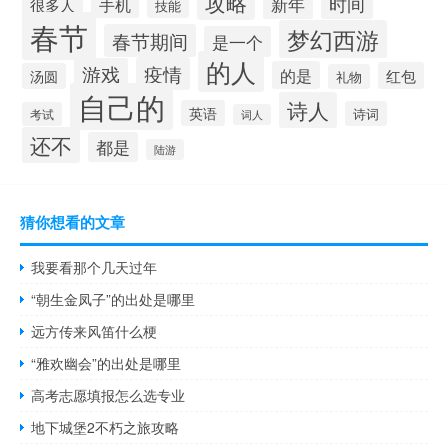
攻略
新年
时间
手机
很多人
技能
春节
梦幻西游
春节期间
是一个
的人
疫情
游戏
的是
红包
汤圆
礼物
自己的
诗人
英语
诗词
考试
词人
还不
都是
陆游
猜你想看的文章
我要看那个几天过年
“朝生金凤子”的出处是哪里
远方传来风笛什么梗
“雅欢幽会”的出处是哪里
高考志愿填报怎么选专业
地下城堡2不朽之旅攻略