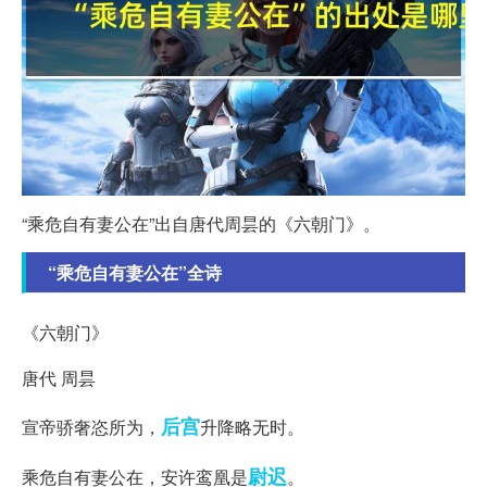
“乘危自有妻公在”出自唐代周昙的《六朝门》。
“乘危自有妻公在”全诗
《六朝门》
唐代 周昙
后宫
宣帝骄奢恣所为，
升降略无时。
尉迟
乘危自有妻公在，安许鸾凰是
。