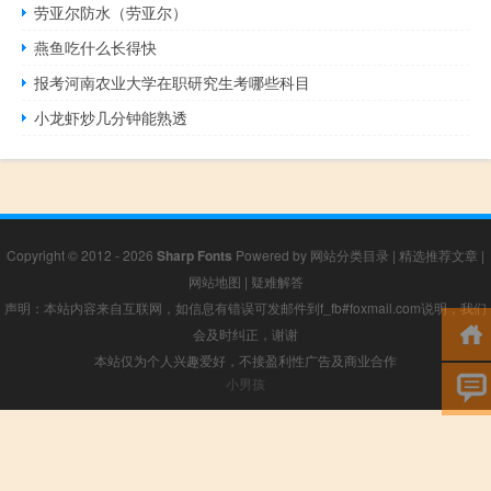
劳亚尔防水（劳亚尔）
燕鱼吃什么长得快
报考河南农业大学在职研究生考哪些科目
小龙虾炒几分钟能熟透
Copyright © 2012 - 2026
Sharp Fonts
Powered by
网站分类目录
|
精选推荐文章
|
网站地图
|
疑难解答
声明：本站内容来自互联网，如信息有错误可发邮件到f_fb#foxmail.com说明，我们
会及时纠正，谢谢
本站仅为个人兴趣爱好，不接盈利性广告及商业合作
小男孩