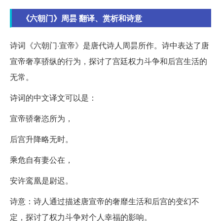
《六朝门》周昙 翻译、赏析和诗意
诗词《六朝门·宣帝》是唐代诗人周昙所作。诗中表达了唐
宣帝奢享骄纵的行为，探讨了宫廷权力斗争和后宫生活的
无常。
诗词的中文译文可以是：
宣帝骄奢恣所为，
后宫升降略无时。
乘危自有妻公在，
安许鸾凰是尉迟。
诗意：诗人通过描述唐宣帝的奢靡生活和后宫的变幻不
定，探讨了权力斗争对个人幸福的影响。