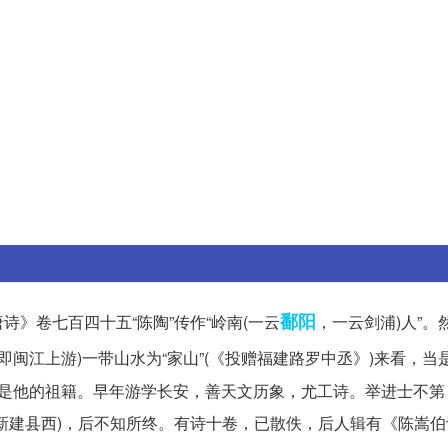
鄱阳
唐诗》卷七百四十五“陈陶”传作“岭南(一云
，一云剑浦)人”。
即闽江上游)一带山水为“家山”(《投赠福建路罗中丞》)来看，当
)只是他的祖籍。早年游学长安，善天文历象，尤工诗。举进士不
江西新建县西)，后不知所终。有诗十卷，已散佚，后人辑有《陈嵩