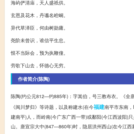
海屿俨清庙，天人盛祇供。
玄恩及花木，丹谶名崆峒。
异代草泽臣，何由树勋庸。
尧阶未曾识，谁信平生忠。
恨不当际会，预为执鞭僮。
劳歌下山去，怀德心无穷。
作者简介(陈陶)
陈陶(约公元812—约885年)：字嵩伯，号三教布衣。《全
福建
《闽川梦归》等诗题，以及称建水(在今
南平市东南，
建南平)人，而岭南(今广东广西一带)或鄱阳(今江西波阳
山。唐宣宗大中(847—860年)时，隐居洪州西山(在今