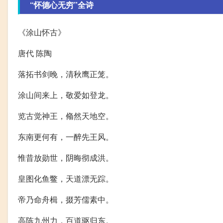
“怀德心无穷”全诗
《涂山怀古》
唐代 陈陶
落拓书剑晚，清秋鹰正笼。
涂山间来上，敬爱如登龙。
览古觉神王，翛然天地空。
东南更何有，一醉先王风。
惟昔放勋世，阴晦彻成洪。
皇图化鱼鳖，天道漂无踪。
帝乃命舟楫，掇芳儒素中。
高陈九州力，百道驱归东。