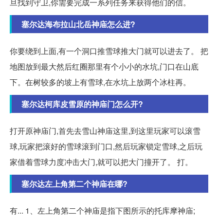
旦找到守卫,你需要完成一系列任务来获得他们的信。
塞尔达海布拉山北岳神庙怎么进?
你要绕到上面,有一个洞口推雪球推大门就可以进去了。 把
地图放到最大然后红圈那里有个小小的水坑,门口在山底
下。在树较多的坡上有雪球,在水坑上放两个冰柱再。
塞尔达柯库皮雪原的神庙门怎么开?
打开原神庙门,首先去雪山神庙这里,到这里玩家可以滚雪
球,玩家把滚好的雪球滚到门口,然后玩家锁定雪球,之后玩
家借着雪球力度冲击大门,就可以把大门撞开了。 打。
塞尔达左上角第二个神庙在哪?
有... 1、左上角第二个神庙是指下图所示的托库摩神庙;