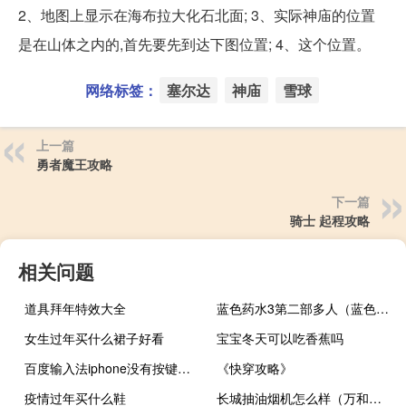
2、地图上显示在海布拉大化石北面; 3、实际神庙的位置
是在山体之内的,首先要先到达下图位置; 4、这个位置。
网络标签：
塞尔达
神庙
雪球
上一篇
勇者魔王攻略
下一篇
骑士 起程攻略
相关问题
道具拜年特效大全
蓝色药水3第二部多人（蓝色药水3第二部）
女生过年买什么裙子好看
宝宝冬天可以吃香蕉吗
百度输入法iphone没有按键音（百度输入法iphone）
《快穿攻略》
疫情过年买什么鞋
长城抽油烟机怎么样（万和抽油烟机怎么样）