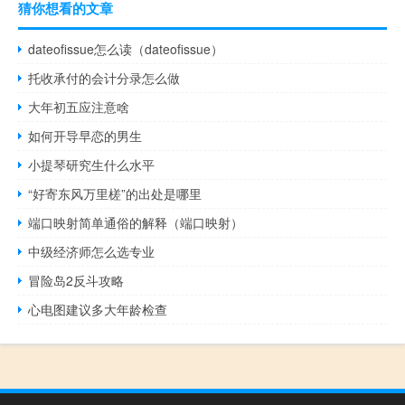
猜你想看的文章
dateofissue怎么读（dateofissue）
托收承付的会计分录怎么做
大年初五应注意啥
如何开导早恋的男生
小提琴研究生什么水平
“好寄东风万里槎”的出处是哪里
端口映射简单通俗的解释（端口映射）
中级经济师怎么选专业
冒险岛2反斗攻略
心电图建议多大年龄检查