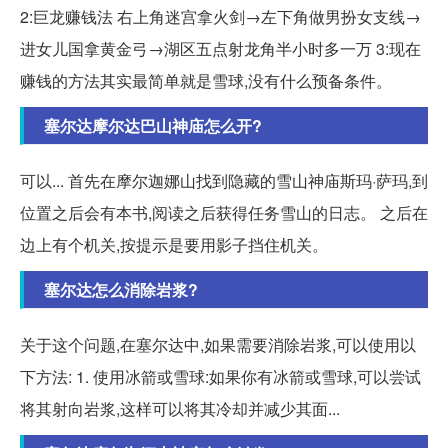
2:巨龙赚钱法 右上角迷宫拿火剑→左下角做男扮女支线→
进女儿国拿黄金弓→湖区五点射龙角半小时多一万 3:现在
赚钱的方法其实最简单就是雪球,没有什么预备条件。
塞尔达摩尔达巴山神庙怎么开?
可以... 首先在摩尔迦娜山找到隐藏的雪山神庙斯玛·萨玛,到
位置之后会有本书,阅读之后获得任务雪山的日志。 之后在
边上有个机关,按提示是要用影子挡住机关。
塞尔达怎么消除岩浆?
关于这个问题,在塞尔达中,如果需要消除岩浆,可以使用以
下方法: 1. 使用冰箭或雪球:如果你有冰箭或雪球,可以尝试
将其射向岩浆,这样可以将其冷却并减少其面...