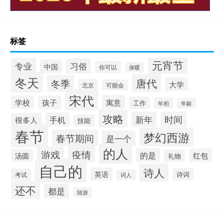
标签
元宵节
专业
习俗
中国
你可以
保暖
冬天
唐代
冬季
大学
北京
可能会
宋代
寓意
学校
孩子
工作
年初
年龄
攻略
新年
时间
手机
很多人
技能
春节
梦幻西游
春节期间
是一个
的人
疫情
游戏
的是
红包
汤圆
礼物
自己的
诗人
英语
诗词
考试
词人
还不
都是
陆游