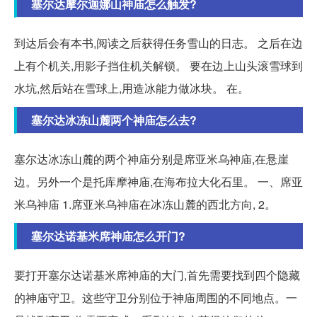
塞尔达摩尔迦娜山神庙怎么触发?
到达后会有本书,阅读之后获得任务雪山的日志。 之后在边
上有个机关,用影子挡住机关解锁。 要在边上山头滚雪球到
水坑,然后站在雪球上,用造冰能力做冰块。 在。
塞尔达冰冻山麓两个神庙怎么去?
塞尔达冰冻山麓的两个神庙分别是席亚米乌神庙,在悬崖
边。另外一个是托库摩神庙,在海布拉大化石里。 一、席亚
米乌神庙 1.席亚米乌神庙在冰冻山麓的西北方向, 2。
塞尔达诺基米席神庙怎么开门?
要打开塞尔达诺基米席神庙的大门,首先需要找到四个隐藏
的神庙守卫。这些守卫分别位于神庙周围的不同地点。一