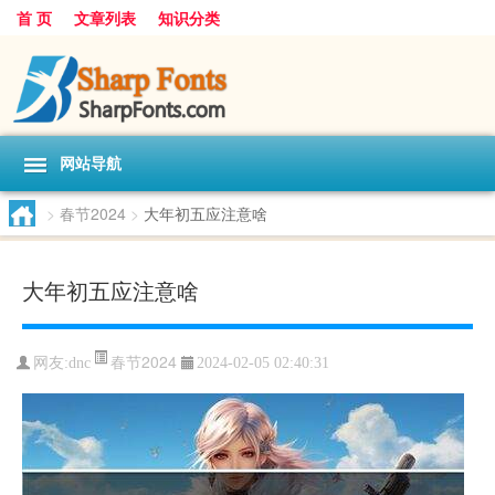
首 页
文章列表
知识分类
网站导航
>
春节2024
>
大年初五应注意啥
大年初五应注意啥
春节2024
网友:
dnc
2024-02-05 02:40:31