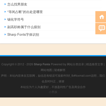
怎么找男朋友
“等闲占断”的出处是哪里
锡化学符号
副高职称属于什么级别
Sharp Fonts字体识别
Copyright © 2012 - 2026
Sharp Fonts
Powered by
网站分类目录
|
精选推荐文章
|
网站地图
|
疑难解答
声明：本站内容来自互联网，如信息有错误可发邮件到f_fb#foxmail.com说明，我们
会及时纠正，谢谢
本站仅为个人兴趣爱好，不接盈利性广告及商业合作
小男孩