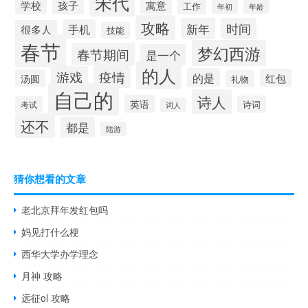
宋代
寓意
学校
孩子
工作
年初
年龄
攻略
新年
时间
手机
很多人
技能
春节
梦幻西游
春节期间
是一个
的人
疫情
游戏
的是
红包
汤圆
礼物
自己的
诗人
英语
诗词
考试
词人
还不
都是
陆游
猜你想看的文章
老北京拜年发红包吗
妈见打什么梗
西华大学办学理念
月神 攻略
远征ol 攻略