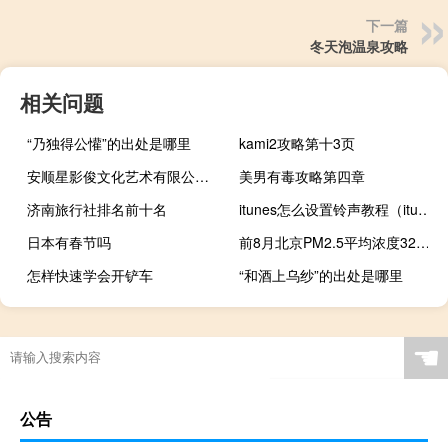
下一篇
冬天泡温泉攻略
相关问题
“乃独得公懽”的出处是哪里
kami2攻略第十3页
安顺星影俊文化艺术有限公司(关于安顺星影俊文化艺术有限公司简述)
美男有毒攻略第四章
济南旅行社排名前十名
itunes怎么设置铃声教程（itunes怎么设置铃声）
日本有春节吗
前8月北京PM2.5平均浓度32微克/立方米 月均浓度历年同期次优
怎样快速学会开铲车
“和酒上乌纱”的出处是哪里
☚
公告