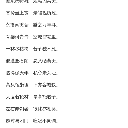
攫疏成特雄，濯垢为具美。
贡贤当上赏，景福视所履。
永播南熏音，垂之万年耳。
有檗何青青，空城雪霜里。
千林尽枯槁，苦节独不死。
他遭匠石顾，总入牺黄美。
遂得保天年，私心未为耻。
高从宿枭怪，下亦容蝼蚁。
大厦若抡材，亭亭托君子。
左右佩剑者，彼此亦相笑。
趋时与闭门，喧寂不同调。