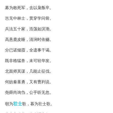
募为敢死军，去以枭叛卒。
岂无中林士，贯穿学问骨。
兵法五十家，浩荡如溟渤。
高悬鹿皮睡，清涧时依樾。
分已诺烟霞，全遗事干谒。
既非格猛兽，未可轻华发。
北面师其谋，几能止征伐。
何妨秦堇勇，又有曹刿说。
尧舜尚询刍，公乎听无忽。
壮士
朝为
歌，暮为壮士歌。