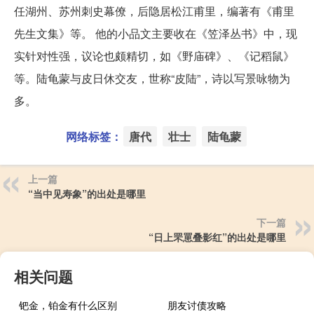
任湖州、苏州刺史幕僚，后隐居松江甫里，编著有《甫里
先生文集》等。 他的小品文主要收在《笠泽丛书》中，现
实针对性强，议论也颇精切，如《野庙碑》、《记稻鼠》
等。陆龟蒙与皮日休交友，世称“皮陆”，诗以写景咏物为
多。
网络标签：
唐代
壮士
陆龟蒙
上一篇
“当中见寿象”的出处是哪里
下一篇
“日上罘罳叠影红”的出处是哪里
相关问题
钯金，铂金有什么区别
朋友讨债攻略