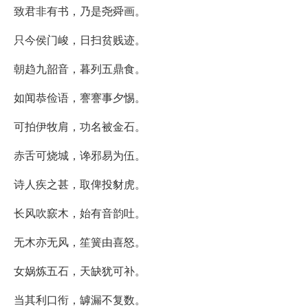
致君非有书，乃是尧舜画。
只今侯门峻，日扫贫贱迹。
朝趋九韶音，暮列五鼎食。
如闻恭俭语，謇謇事夕惕。
可拍伊牧肩，功名被金石。
赤舌可烧城，谗邪易为伍。
诗人疾之甚，取俾投豺虎。
长风吹窾木，始有音韵吐。
无木亦无风，笙簧由喜怒。
女娲炼五石，天缺犹可补。
当其利口衔，罅漏不复数。