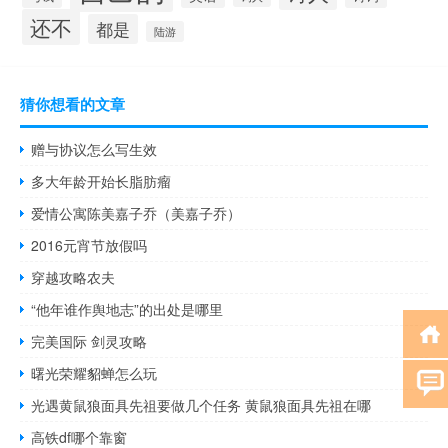
还不
都是
陆游
猜你想看的文章
赠与协议怎么写生效
多大年龄开始长脂肪瘤
爱情公寓陈美嘉子乔（美嘉子乔）
2016元宵节放假吗
穿越攻略农夫
“他年谁作舆地志”的出处是哪里
完美国际 剑灵攻略
曙光荣耀貂蝉怎么玩
光遇黄鼠狼面具先祖要做几个任务 黄鼠狼面具先祖在哪
高铁df哪个靠窗