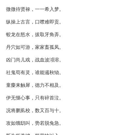
微微待贤禄，一一希入梦。
纵操上古言，口噤难即贡。
蛟龙在怒水，拔取牙角弄。
丹穴如可游，家家畜孤凤。
凶门尚儿戏，战血波澒溶。
社鬼苟有灵，谁能遏秋恸。
童麋来触犀，德力不相及。
伊无惬心事，只有碎首泣。
况将鹏虱校，数又百与十。
攻如饿鸱叫，势若脱兔急。