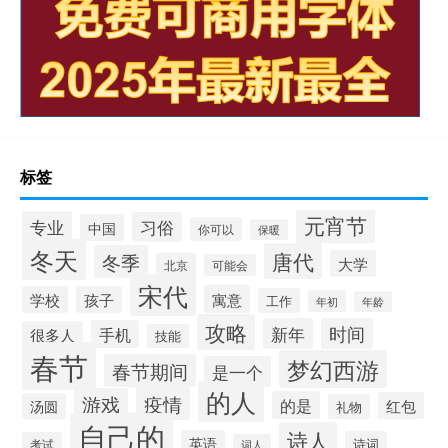
标签
元宵节
专业
习俗
中国
你可以
保暖
冬天
唐代
冬季
大学
北京
可能会
宋代
寓意
学校
孩子
工作
年初
年龄
攻略
新年
时间
手机
很多人
技能
春节
梦幻西游
春节期间
是一个
的人
疫情
游戏
的是
红包
汤圆
礼物
自己的
诗人
英语
诗词
考试
词人