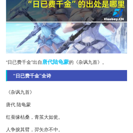
唐代
陆龟蒙
“日已费千金”出自
的《杂讽九首》。
“日已费千金”全诗
《杂讽九首》
唐代 陆龟蒙
红蚕缘枯桑，青茧大如瓮。
人争捩其臂，羿矢亦不中。