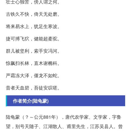
壮士心独苦，傍人谓之何。
古铁久不快，倚天无处磨。
将来易水上，犹足生寒波。
捷可搏飞狖，健能超橐驼。
群儿被坚利，索手安冯河。
惊飙扫长林，直木谢椭科。
严霜冻大泽，僵龙不如蛇。
昔者天血碧，吾徒安叹嗟。
作者简介(陆龟蒙)
陆龟蒙（？～公元881年），唐代农学家、文学家，字鲁
望，别号天随子、江湖散人、甫里先生，江苏吴县人。曾