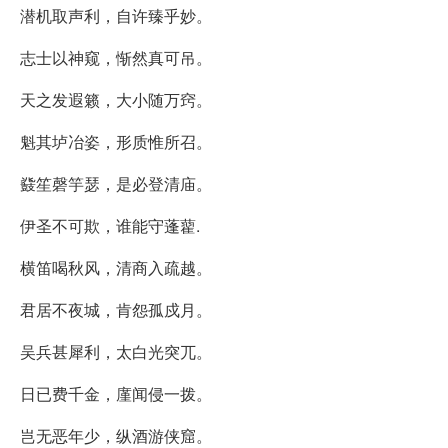
潜机取声利，自许臻乎妙。
志士以神窥，惭然真可吊。
天之发遐籁，大小随万窍。
魁其垆冶姿，形质惟所召。
鼗笙磬竽瑟，是必登清庙。
伊圣不可欺，谁能守蓬藋.
横笛喝秋风，清商入疏越。
君居不夜城，肯怨孤戍月。
吴兵甚犀利，太白光突兀。
日已费千金，廑闻侵一拨。
岂无恶年少，纵酒游侠窟。