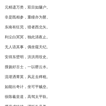
元精遗万类，双目如牖户。
非是既相参，重瞳亦为瞽。
东南有狂兕，猎者西北矢。
利尘白冥冥，独此清夜止。
无人语其事，偶坐窥天纪。
安得东壁明，洪洪用坟史。
搜扬好古士，一以罄云水。
流堪洒菁英，风足去稗秕。
如能出奇计，坐可平贼垒。
徐陈羲皇道，高驾太平轨。