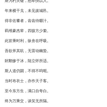
斯为朽关键，怒荦抉以入。
年来横干戈，未见拔城邑。
得非佐饔者，齿齿待啜汁。
羁维豪杰辈，四骇方少絷。
此皆乘时利，纵舍在呼吸。
吾欲斧其吭，无雷动幽蛰。
鴚鹅惨于冰，陆立怀所适。
斯人道仍閟，不得不呜呃。
当时布衣士，亦作天子客。
至今东方生，满口自夸白。
终为万乘交，谈笑无所隔。