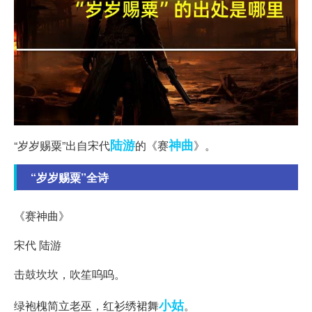
陆游
神曲
“岁岁赐粟”出自宋代
的《赛
》。
“岁岁赐粟”全诗
《赛神曲》
宋代 陆游
击鼓坎坎，吹笙呜呜。
小姑
绿袍槐简立老巫，红衫绣裙舞
。