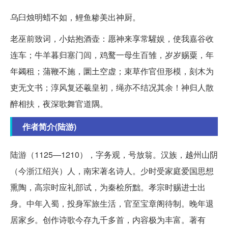
乌臼烛明蜡不如，鲤鱼糁美出神厨。
老巫前致词，小姑抱酒壶：愿神来享常驩娱，使我嘉谷收
连车；牛羊暮归塞门闾，鸡鹜一母生百雏，岁岁赐粟，年
年蠲租；蒲鞭不施，圜土空虚；束草作官但形模，刻木为
吏无文书；淳风复还羲皇初，绳亦不结况其余！神归人散
醉相扶，夜深歌舞官道隅。
作者简介(陆游)
陆游（1125—1210），字务观，号放翁。汉族，越州山阴
（今浙江绍兴）人，南宋著名诗人。少时受家庭爱国思想
熏陶，高宗时应礼部试，为秦桧所黜。孝宗时赐进士出
身。中年入蜀，投身军旅生活，官至宝章阁待制。晚年退
居家乡。创作诗歌今存九千多首，内容极为丰富。著有