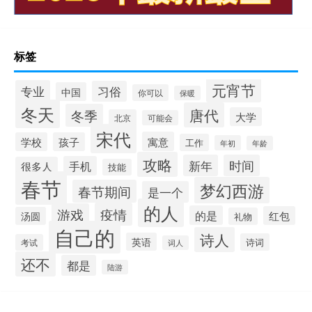
标签
元宵节
专业
习俗
中国
你可以
保暖
冬天
唐代
冬季
大学
北京
可能会
宋代
寓意
学校
孩子
工作
年初
年龄
攻略
新年
时间
手机
很多人
技能
春节
梦幻西游
春节期间
是一个
的人
疫情
游戏
的是
红包
汤圆
礼物
自己的
诗人
英语
诗词
考试
词人
还不
都是
陆游