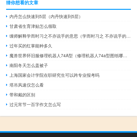
猜你想看的文章
内丹怎么快速到5层（内丹快速到5层）
甘肃省生育津贴怎么领取
缠师解释学而时习之不亦说乎的意思（学而时习之 不亦说乎的意思）
过年买的红掌能种多久
魔兽世界怀旧服修理机器人74A型（修理机器人74a型图纸哪里掉）
南阳冬天怎么盖被子
上海国家会计学院在职研究生可以跨专业报考吗
塔吊风速仪怎么看
带和戴的区别
过元宵节一百字作文怎么写