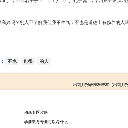
ùn），不亦君子乎？” （《学而》）孔子说：\"学习后经常温习
很高兴吗？别人不了解我但我不生气，不也是道德上有修养的人吗
：
不也
也很
的人
出纳月报表模板样本（出纳月
动森专区攻略
学前教育专业可以考什么