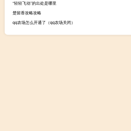
“轻轻飞动”的出处是哪里
楚留香攻略攻略
qq农场怎么开通了（qq农场关闭）