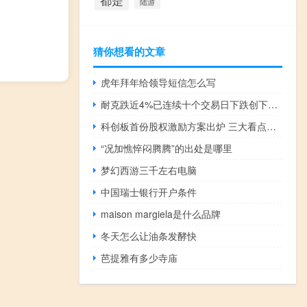
都是
陆游
猜你想看的文章
虎年拜年给领导短信怎么写
耐克跌近4%已连续十个交易日下跌创下有史以来最长的连跌纪录
科创板首份股权激励方案出炉 三大看点引关注
“况加憔悴闷腾腾”的出处是哪里
梦幻西游三千左右电脑
中国瑞士银行开户条件
maison margiela是什么品牌
冬天怎么让油条发酵快
芭提雅有多少寺庙