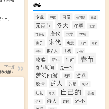
所学的知
标签
专业
习俗
中国
你可以
保暖
？\"。
冬天
元宵节
冬季
北京
唐代
大学
学校
可能会
宋代
寓意
孩子
工作
年初
手机
很多人
技能
年龄
春节
攻略
新年
时间
春节期间
下一篇
是一个
报表模板）
梦幻西游
游戏
汤圆
的人
疫情
的是
礼物
自己的
红包
英语
考试
诗人
还不
诗词
词人