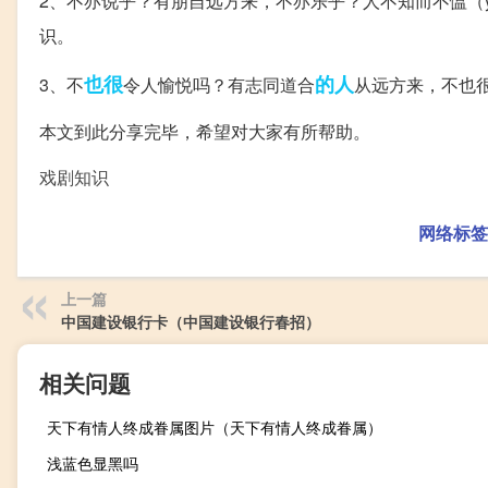
2、不亦说乎？有朋自远方来，不亦乐乎？人不知而不愠（y
识。
也很
的人
3、不
令人愉悦吗？有志同道合
从远方来，不也
本文到此分享完毕，希望对大家有所帮助。
戏剧知识
网络标签
上一篇
中国建设银行卡（中国建设银行春招）
相关问题
天下有情人终成眷属图片（天下有情人终成眷属）
浅蓝色显黑吗