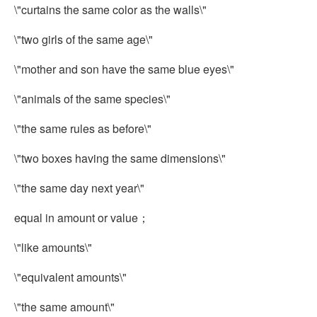
\"curtains the same color as the walls\"
\"two girls of the same age\"
\"mother and son have the same blue eyes\"
\"animals of the same species\"
\"the same rules as before\"
\"two boxes havin
g the same dimensions\"
\"the same day next year\"
equal in amount or value；
\"like amounts\"
\"equivalent amounts\"
\"the same amount\"