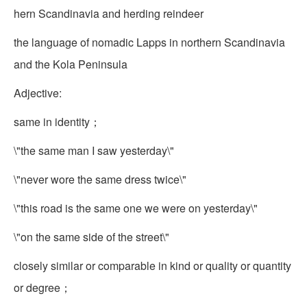
hern Scandinavia and herding reindeer
the language of nomadic Lapps in northern Scandinavia
and the Kola Peninsula
Adjective:
same in identity；
\"the same man I saw yesterday\"
\"never wore the same dress twice\"
\"this road is the same one we were on yesterday\"
\"on the same side of the street\"
closely similar or comparable in kind or quality or quantity
or degree；