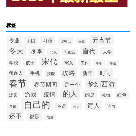
标签
元宵节
专业
习俗
中国
你可以
保暖
冬天
唐代
冬季
大学
北京
可能会
宋代
寓意
学校
孩子
工作
年初
年龄
攻略
新年
时间
手机
很多人
技能
春节
梦幻西游
春节期间
是一个
的人
疫情
游戏
的是
红包
汤圆
礼物
自己的
诗人
英语
诗词
考试
词人
还不
都是
陆游