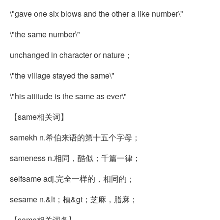
\"gave one six blows and the other a like number\"
\"the same number\"
unchanged in character or nature；
\"the village stayed the same\"
\"his attitude is the same as ever\"
【same相关词】
samekh n.希伯来语的第十五个字母；
sameness n.相同，酷似；千篇一律；
selfsame adj.完全一样的，相同的；
sesame n.&lt；植&gt；芝麻，脂麻；
【same相关词条】