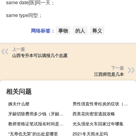
same date[医]同一天；
same type同型；
网络标签：
事物
的人
释义
上一篇
山西专升本可以填报几个志愿
下一篇
江西师范是几本
相关问题
姨夫什么梗
男性强直性脊柱炎的症状（男性强直性脊柱炎）
牙龈切除费用多少钱（牙龈切除术多少钱）
西美花街密室逃脱攻略
教师资格证笔试报名时间是什么时候
光头强坐火车回家过年哪集
“无辱也无荣”的出处是哪里
2021冬天雨水足吗