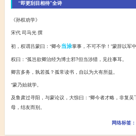
“即更刮目相待”全诗
《孙权劝学》
宋代 司马光 撰
当涂
初，权谓吕蒙曰：“卿今
掌事，不可不学！”蒙辞以军
权曰：“孤岂欲卿治经为博士邪?但当涉猎，见往事耳。
卿言多务，孰若孤？孤常读书，自以为大有所益。
”蒙乃始就学。
及鲁肃过寻阳，与蒙论议，大惊曰：“卿今者才略，非复吴
母，结友而别。
网络标签：