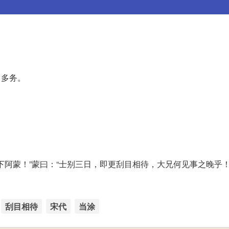
中多务。
下阿蒙！”蒙曰：“士别三日，即更刮目相待，大兄何见事之晚乎！
刮目相待
宋代
当涂