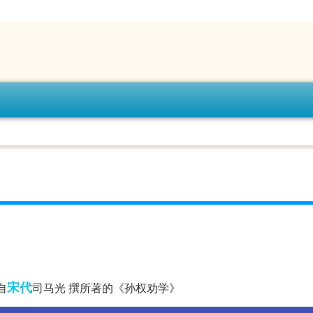
宋代
自
司马光 撰所著的《孙权劝学》