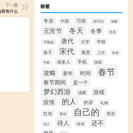
下一篇
标签
内容有什么
专业
习俗
中国
你可以
保暖
冬天
元宵节
冬季
北京
唐代
大学
学校
可能会
宋代
寓意
孩子
工作
年初
手机
很多人
技能
年龄
春节
攻略
新年
时间
春节期间
是一个
梦幻西游
游戏
汤圆
的人
疫情
的是
礼物
自己的
红包
英语
考试
诗人
还不
诗词
词人