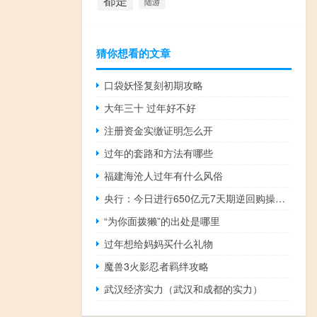
都是
陆游
猜你想看的文章
口袋妖怪复刻初期攻略
大年三十 过年好不好
注册资金实缴证明怎么开
过年的套路和方法有哪些
福建海沧人过年有什么风俗
央行：今日进行650亿元7天期逆回购操作中标利率为1.80%与此前持平因今日有260亿元逆回购到期当日实现净投放390亿元
“为你面拨獭”的出处是哪里
过年想给妈妈买什么礼物
魔兽3火影忍者羁绊攻略
武汉经济实力（武汉和成都的实力）