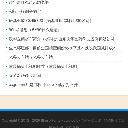
过年送什么给未婚老婆
和祝一样偏旁的字
诺基亚5230和5320（诺基亚5233和5230区别）
99b啥意思（BF99什么意思）
沃华医药赵军简介（赵丙贤-山东沃华医药科技股份有限公司董事长介绍）
生态环境部：目前全国碳配额价格水平基本反映我国减排成本符合中国当前实际
光谷火车站（光谷火车站）
古装搞笑电视剧推荐（古装搞笑电视剧）
春节对联多长时间
csgo下载后是白板（csgo下载后打不开）
Copyright © 2012 - 2026
Sharp Fonts
Powered by
网站分类目录
|
精选推荐文章
|
网站地图
|
疑难解答