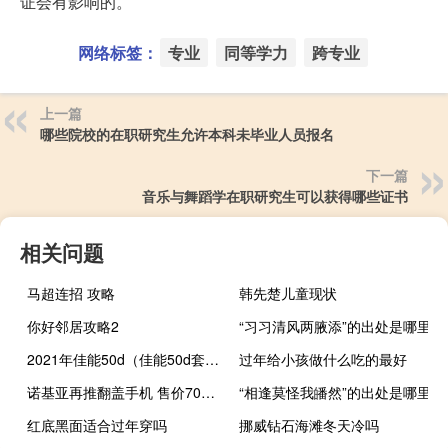
证会有影响的。
网络标签：
专业
同等学力
跨专业
上一篇
哪些院校的在职研究生允许本科未毕业人员报名
下一篇
音乐与舞蹈学在职研究生可以获得哪些证书
相关问题
马超连招 攻略
韩先楚儿童现状
你好邻居攻略2
“习习清风两腋添”的出处是哪里
2021年佳能50d（佳能50d套机报价）
过年给小孩做什么吃的最好
诺基亚再推翻盖手机 售价700元 你会买么
“相逢莫怪我皤然”的出处是哪里
红底黑面适合过年穿吗
挪威钻石海滩冬天冷吗