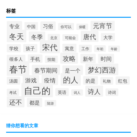
标签
元宵节
专业
习俗
中国
你可以
保暖
冬天
唐代
冬季
大学
北京
可能会
宋代
寓意
学校
孩子
工作
年初
年龄
攻略
新年
时间
手机
很多人
技能
春节
梦幻西游
春节期间
是一个
的人
疫情
游戏
的是
红包
汤圆
礼物
自己的
诗人
英语
诗词
考试
词人
还不
都是
陆游
猜你想看的文章