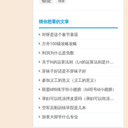
都是
陆游
猜你想看的文章
对呀是这个春节童谣
方舟100级攻略攻略
利润为什么是负数
关于ln的运算法则（Ln的运算法则是什么计算的）
穿袜子好还是不穿袜子好
参加义工的意义（义工的意义）
联盟id特殊字符小翅膀（lol符号id小翅膀）
孕妇可以吃凉拌皮蛋吗（孕妇可以吃凉薯吗）
空军后勤训练学院是几本
加拿大留学什么专业