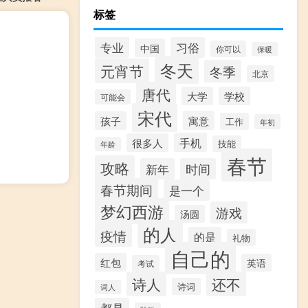
标签
专业
习俗
中国
你可以
保暖
冬天
元宵节
冬季
北京
唐代
大学
学校
可能会
宋代
寓意
孩子
工作
年初
手机
很多人
技能
年龄
春节
攻略
新年
时间
春节期间
是一个
梦幻西游
游戏
汤圆
的人
疫情
的是
礼物
自己的
红包
英语
考试
诗人
还不
诗词
词人