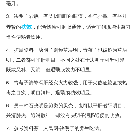
毫升。
3、决明子炒熟，有类似咖啡的味道，香气扑鼻，有平肝
功效
养肾的
，配合蜂蜜可润肠通便，适合前列腺增生兼习
惯性便秘者饮用。
4、扩展资料：决明子别称草决明，青葙子也被称为草决
明，二者都可平肝明目，不同之处在于决明子可升可降，
既散又补、又润，但退翳膜效力不明显。
5、青葙子清降泻肝经实火力较强，用于火热证较甚或热
毒之目疾，明目消肿、退翳膜功效明显。
6、另一种石决明是鲍类的贝壳，也可以平肝潜阳明目，
兼清肺热、通淋散结，却没有决明子润肠通便的功效。
7、参考资料源：人民网-决明子的养生吃法。