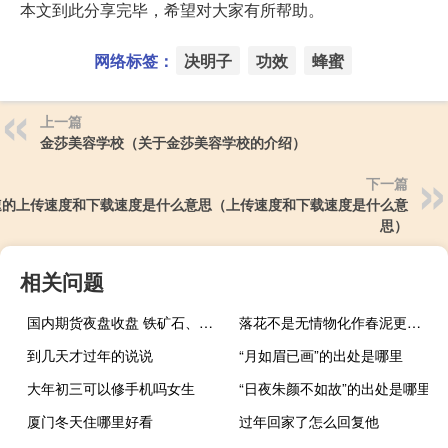
本文到此分享完毕，希望对大家有所帮助。
网络标签：
决明子
功效
蜂蜜
上一篇
金莎美容学校（关于金莎美容学校的介绍）
下一篇
速的上传速度和下载速度是什么意思（上传速度和下载速度是什么意
思）
相关问题
国内期货夜盘收盘 铁矿石、焦煤跌超2%
落花不是无情物化作春泥更护花是什么诗（落花不是无情物化作春泥更护花的意思）
到几天才过年的说说
“月如眉已画”的出处是哪里
大年初三可以修手机吗女生
“日夜朱颜不如故”的出处是哪里
厦门冬天住哪里好看
过年回家了怎么回复他