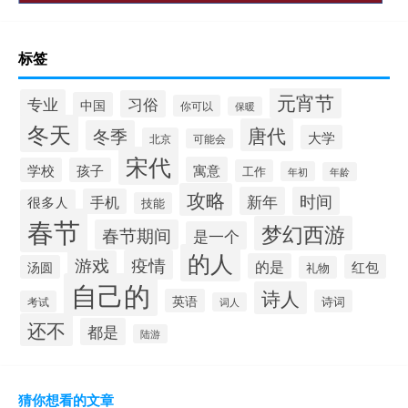
标签
元宵节
专业
习俗
中国
你可以
保暖
冬天
唐代
冬季
大学
北京
可能会
宋代
寓意
学校
孩子
工作
年初
年龄
攻略
新年
时间
手机
很多人
技能
春节
梦幻西游
春节期间
是一个
的人
疫情
游戏
的是
红包
汤圆
礼物
自己的
诗人
英语
诗词
考试
词人
还不
都是
陆游
猜你想看的文章