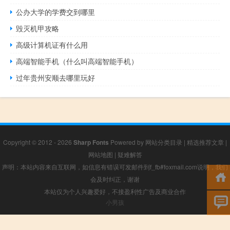
公办大学的学费交到哪里
毁灭机甲攻略
高级计算机证有什么用
高端智能手机（什么叫高端智能手机）
过年贵州安顺去哪里玩好
Copyright © 2012 - 2026
Sharp Fonts
Powered by
网站分类目录
|
精选推荐文章
|
网站地图
|
疑难解答
声明：本站内容来自互联网，如信息有错误可发邮件到f_fb#foxmail.com说明，我们
会及时纠正，谢谢
本站仅为个人兴趣爱好，不接盈利性广告及商业合作
小男孩