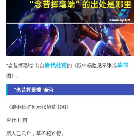
唐代
杜甫
草书
“念昔挥毫端”出自
的《殿中杨监见示张旭
图》。
“念昔挥毫端”全诗
《殿中杨监见示张旭草书图》
唐代 杜甫
斯人已云亡，草圣秘难得。