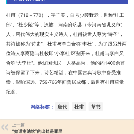
杜甫（712－770），字子美，自号少陵野老，世称“杜工
部”、“杜少陵”等，汉族，河南府巩县（今河南省巩义市）
人，唐代伟大的现实主义诗人，杜甫被世人尊为“诗圣”，
其诗被称为“诗史”。杜甫与李白合称“李杜”，为了跟另外两
位诗人李商隐与杜牧即“小李杜”区别开来，杜甫与李白又
合称“大李杜”。他忧国忧民，人格高尚，他的约1400余首
诗被保留了下来，诗艺精湛，在中国古典诗歌中备受推
崇，影响深远。759-766年间曾居成都，后世有杜甫草堂
纪念。
网络标签：
唐代
杜甫
草书
上一篇
“始话南池饮”的出处是哪里