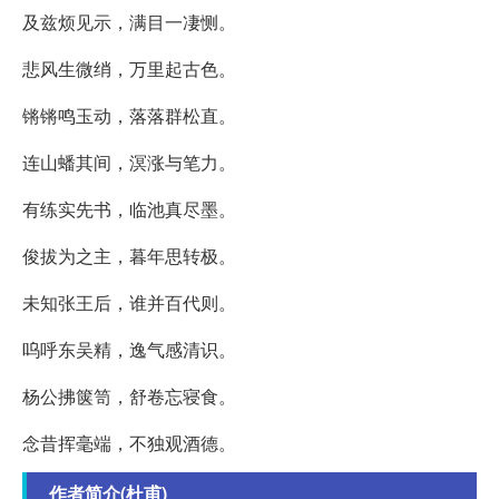
及兹烦见示，满目一凄恻。
悲风生微绡，万里起古色。
锵锵鸣玉动，落落群松直。
连山蟠其间，溟涨与笔力。
有练实先书，临池真尽墨。
俊拔为之主，暮年思转极。
未知张王后，谁并百代则。
呜呼东吴精，逸气感清识。
杨公拂箧笥，舒卷忘寝食。
念昔挥毫端，不独观酒德。
作者简介(杜甫)