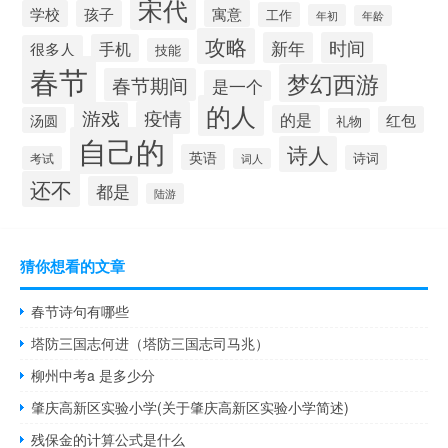
宋代
寓意
学校
孩子
工作
年初
年龄
攻略
新年
时间
手机
很多人
技能
春节
梦幻西游
春节期间
是一个
的人
疫情
游戏
的是
红包
汤圆
礼物
自己的
诗人
英语
诗词
考试
词人
还不
都是
陆游
猜你想看的文章
春节诗句有哪些
塔防三国志何进（塔防三国志司马兆）
柳州中考a 是多少分
肇庆高新区实验小学(关于肇庆高新区实验小学简述)
残保金的计算公式是什么