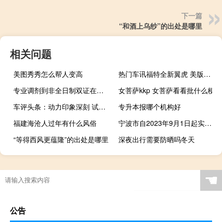
下一篇
“和酒上乌纱”的出处是哪里
相关问题
美图秀秀怎么帮人变高
热门车讯福特全新翼虎 美版实车官图曝光 三款动力可选择
专业调剂到非全日制双证在职研究生值不值得读
女菩萨kkp 女菩萨看看批什么梗
车评头条：动力印象深刻 试驾上汽大众斯柯达明锐
专升本报哪个机构好
福建海沧人过年有什么风俗
宁波市自2023年9月1日起实施境外旅客购物离境退税政策
“等得西风更蕴隆”的出处是哪里
深夜出行需要防晒吗冬天
☚
公告