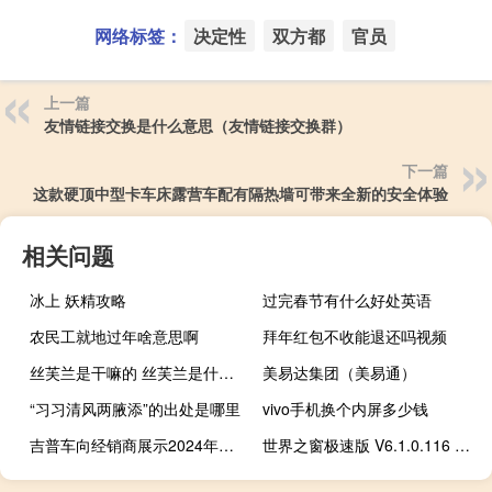
网络标签：
决定性
双方都
官员
上一篇
友情链接交换是什么意思（友情链接交换群）
下一篇
这款硬顶中型卡车床露营车配有隔热墙可带来全新的安全体验
相关问题
冰上 妖精攻略
过完春节有什么好处英语
农民工就地过年啥意思啊
拜年红包不收能退还吗视频
丝芙兰是干嘛的 丝芙兰是什么 你听说过吗
美易达集团（美易通）
“习习清风两腋添”的出处是哪里
vivo手机换个内屏多少钱
吉普车向经销商展示2024年摩押4xe和瓦格纳S BEV
世界之窗极速版 V6.1.0.116 免费版（世界之窗极速版 V6.1.0.116 免费版功能简介）