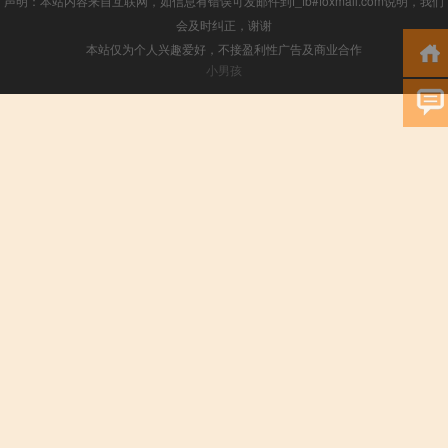
声明：本站内容来自互联网，如信息有错误可发邮件到f_fb#foxmail.com说明，我们
会及时纠正，谢谢
本站仅为个人兴趣爱好，不接盈利性广告及商业合作
小男孩