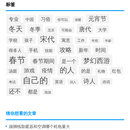
标签
元宵节
专业
习俗
中国
你可以
保暖
冬天
唐代
冬季
大学
北京
可能会
宋代
寓意
学校
孩子
工作
年初
年龄
攻略
新年
时间
手机
很多人
技能
春节
梦幻西游
春节期间
是一个
的人
疫情
游戏
的是
红包
汤圆
礼物
自己的
诗人
英语
诗词
考试
词人
还不
都是
陆游
猜你想看的文章
踢脚线取暖器和空调哪个耗电量大