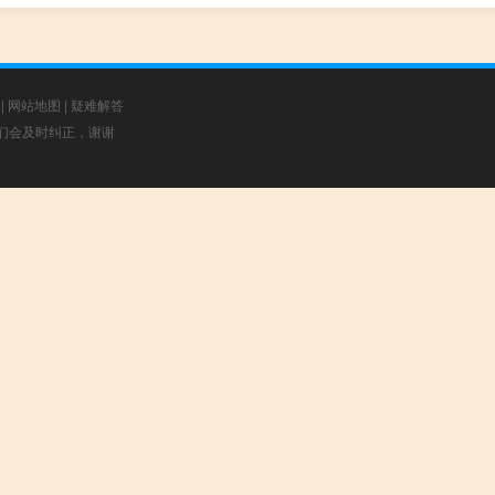
|
网站地图
|
疑难解答
，我们会及时纠正，谢谢