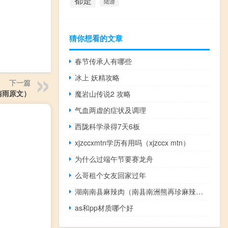
都是
陆游
猜你想看的文章
春节传承人有哪些
冰上 妖精攻略
下一篇
南雨原文）
魔岩山传说2 攻略
气血两虚的症状及调理
西陇科学录得7天6板
xjzccxmtn学历有用吗（xjzccx mtn）
为什么过端午节要赛龙舟
么哥租个女友回家过年
湖南南县麻辣肉（南县南洲熊再珍麻辣肉店）
as和pp材质哪个好