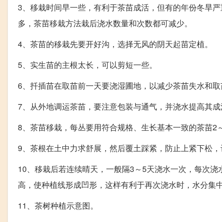
3、移栽时间早一些，有利于茶苗成活，但有的年份冬旱
多，茶苗移栽方法栽后浇水数量和次数都可减少。
4、茶苗的移栽先要开好沟，选择无风的阴天起苗定植。
5、实生苗的主根太长，可以剪短一些。
6、扦插苗在取苗前一天要浇湿圃地，以减少茶苗失水和取
7、从外地调运茶苗，要注意包装与通气，并浇水提高其成
8、茶苗移栽，每丛要用符合规格、生长基本一致的茶苗2
9、茶根在土中力求舒展，然后覆土踩紧，防止上紧下松，
10、移栽后若连续晴天，一般隔3～5天浇水一次，每次
高，使种植线形成凹形，这样有利于再次浇水时，水分集
11、茶树种植示意图。