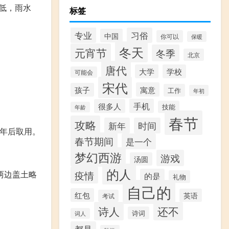
低，雨水
标签
专业
习俗
中国
你可以
保暖
冬天
元宵节
冬季
北京
唐代
大学
学校
可能会
宋代
寓意
孩子
工作
年初
手机
很多人
技能
年龄
春节
攻略
新年
时间
次年后取用。
春节期间
是一个
梦幻西游
游戏
汤圆
的人
两边盖土略
疫情
的是
礼物
自己的
红包
英语
考试
诗人
还不
诗词
词人