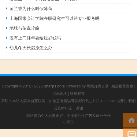
留兰香为什么叫假薄荷
上海国家会计学院在职研究生可以跨专业报考吗
地球与传说攻略
没有上门拜年要给压岁钱吗
幼儿冬天长湿疹怎么办
Copyright © 2012 - 2026
Sharp Fonts
Powered by
网站分类目录
|
精选推荐文章
|
网站地图
|
疑难解答
声明：本站内容来自互联网，如信息有错误可发邮件到f_fb#foxmail.com说明，我们
会及时纠正，谢谢
本站仅为个人兴趣爱好，不接盈利性广告及商业合作
小男孩