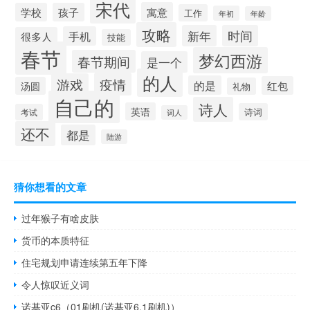
宋代
寓意
学校
孩子
工作
年初
年龄
攻略
新年
时间
手机
很多人
技能
春节
梦幻西游
春节期间
是一个
的人
疫情
游戏
的是
红包
汤圆
礼物
自己的
诗人
英语
诗词
考试
词人
还不
都是
陆游
猜你想看的文章
过年猴子有啥皮肤
货币的本质特征
住宅规划申请连续第五年下降
令人惊叹近义词
诺基亚c6（01刷机(诺基亚6.1刷机)）