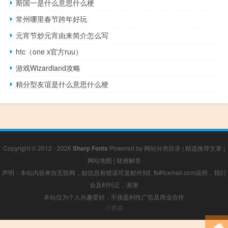
斯国一是什么意思什么梗
常州哪里春节跨年好玩
元宵节炒元宵由来简介怎么写
htc（one x官方ruu）
游戏Wizardland攻略
精分型友谊是什么意思什么梗
Copyright © 2012 - 2026
Sharp Fonts
Powered by
网站分类目录
|
精选推荐文章
|
网站地图
|
疑难解答
声明：本站内容来自互联网，如信息有错误可发邮件到f_fb#foxmail.com说明，我们
会及时纠正，谢谢
本站仅为个人兴趣爱好，不接盈利性广告及商业合作
小男孩