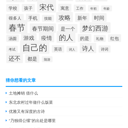
宋代
寓意
学校
孩子
工作
年初
年龄
攻略
新年
时间
手机
很多人
技能
春节
梦幻西游
春节期间
是一个
的人
疫情
游戏
的是
红包
汤圆
礼物
自己的
诗人
英语
诗词
考试
词人
还不
都是
陆游
猜你想看的文章
土地摊销 借什么
东北农村过年做什么饭菜
优雅又有深度的古诗
“乃独得公懽”的出处是哪里