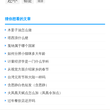
都是
陆游
猜你想看的文章
木姜子油怎么做
塔西浪什么梗
戛纳属于哪个国家
如何分辨小猫咪多大年龄
计量经济学是一门什么学科
从视觉方面介绍家乡的春节
台湾元宵节和大陆一样吗
含恩静白色短发（含恩静）
火凤凰天赋点怎么加（凤凰令加点）
过年餐饮店还开吗