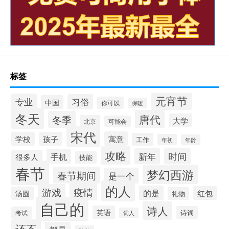
标签
元宵节
专业
习俗
中国
你可以
保暖
冬天
唐代
冬季
大学
北京
可能会
宋代
寓意
学校
孩子
工作
年初
年龄
攻略
新年
时间
手机
很多人
技能
春节
梦幻西游
春节期间
是一个
的人
疫情
游戏
的是
红包
汤圆
礼物
自己的
诗人
英语
诗词
考试
词人
还不