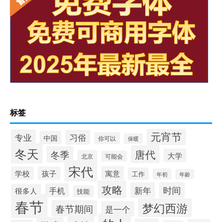
标签
元宵节
专业
习俗
中国
你可以
保暖
冬天
唐代
冬季
大学
北京
可能会
宋代
寓意
学校
孩子
工作
年初
年龄
攻略
新年
时间
手机
很多人
技能
春节
梦幻西游
春节期间
是一个