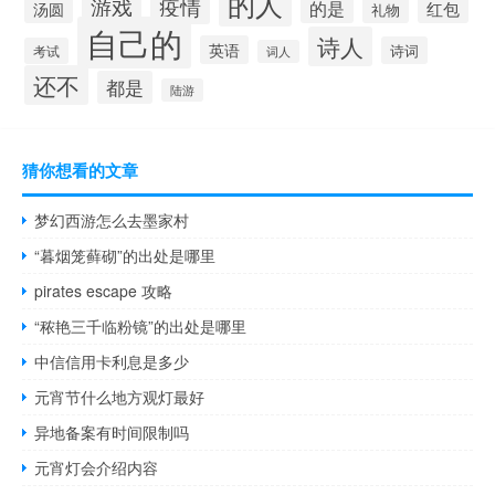
的人
疫情
游戏
的是
红包
汤圆
礼物
自己的
诗人
英语
诗词
考试
词人
还不
都是
陆游
猜你想看的文章
梦幻西游怎么去墨家村
“暮烟笼藓砌”的出处是哪里
pirates escape 攻略
“秾艳三千临粉镜”的出处是哪里
中信信用卡利息是多少
元宵节什么地方观灯最好
异地备案有时间限制吗
元宵灯会介绍内容