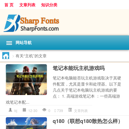
首 页
文章列表
知识分类
网站导航
>
有关“主机”的文章
笔记本能玩主机游戏吗
笔记本电脑能否玩主机游戏取决于其硬
件配置，尤其是显卡和处理器。以下是
几点关于笔记本电脑玩主机游戏的要
点： 1. 高端游戏笔记本 ：一些高端游
戏笔记本配...
bj
12-30
0
739
文章列表
q180（联想q180散热怎么样）