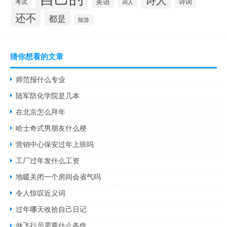
英语
诗词
考试
词人
还不
都是
陆游
猜你想看的文章
师范报什么专业
陆军防化学院是几本
在北京怎么拜年
哈士奇式男朋友什么梗
营销中心保安过年上班吗
工厂过年发什么工资
地暖关闭一个房间会省气吗
令人惊叹近义词
过年哪天收拾自己日记
做飞行员需要什么条件