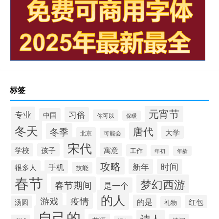
标签
元宵节
专业
习俗
中国
你可以
保暖
冬天
唐代
冬季
大学
北京
可能会
宋代
寓意
学校
孩子
工作
年初
年龄
攻略
新年
时间
手机
很多人
技能
春节
梦幻西游
春节期间
是一个
的人
疫情
游戏
的是
红包
汤圆
礼物
自己的
诗人