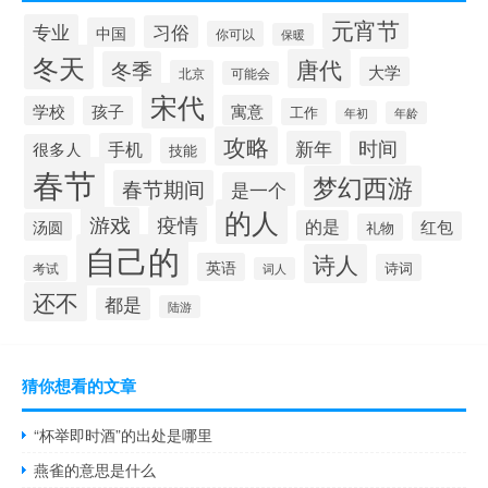
元宵节
专业
习俗
中国
你可以
保暖
冬天
唐代
冬季
大学
北京
可能会
宋代
寓意
学校
孩子
工作
年初
年龄
攻略
新年
时间
手机
很多人
技能
春节
梦幻西游
春节期间
是一个
的人
疫情
游戏
的是
红包
汤圆
礼物
自己的
诗人
英语
诗词
考试
词人
还不
都是
陆游
猜你想看的文章
“杯举即时酒”的出处是哪里
燕雀的意思是什么