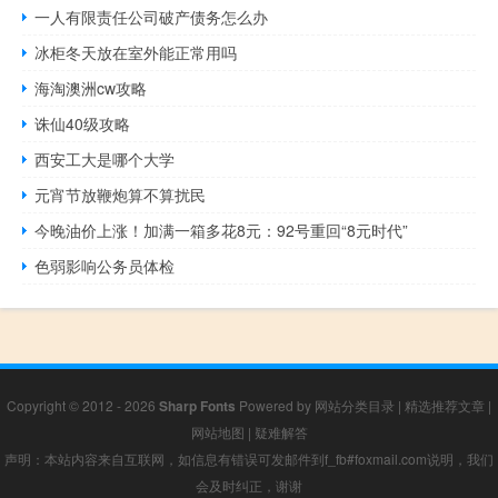
一人有限责任公司破产债务怎么办
冰柜冬天放在室外能正常用吗
海淘澳洲cw攻略
诛仙40级攻略
西安工大是哪个大学
元宵节放鞭炮算不算扰民
今晚油价上涨！加满一箱多花8元：92号重回“8元时代”
色弱影响公务员体检
Copyright © 2012 - 2026
Sharp Fonts
Powered by
网站分类目录
|
精选推荐文章
|
网站地图
|
疑难解答
声明：本站内容来自互联网，如信息有错误可发邮件到f_fb#foxmail.com说明，我们
会及时纠正，谢谢