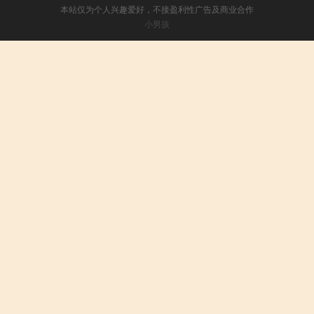
本站仅为个人兴趣爱好，不接盈利性广告及商业合作
小男孩