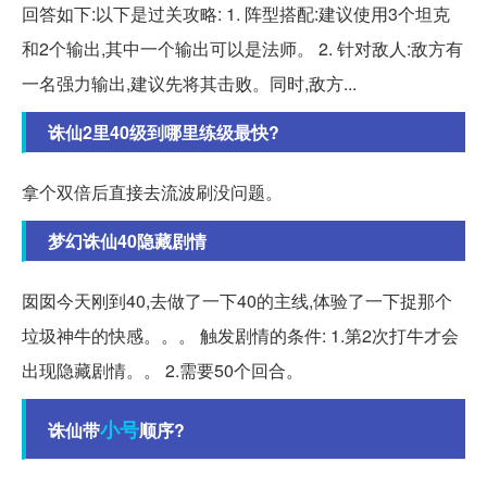
回答如下:以下是过关攻略: 1. 阵型搭配:建议使用3个坦克
和2个输出,其中一个输出可以是法师。 2. 针对敌人:敌方有
一名强力输出,建议先将其击败。同时,敌方...
诛仙2里40级到哪里练级最快?
拿个双倍后直接去流波刷没问题。
梦幻诛仙40隐藏剧情
囡囡今天刚到40,去做了一下40的主线,体验了一下捉那个
垃圾神牛的快感。。。 触发剧情的条件: 1.第2次打牛才会
出现隐藏剧情。。 2.需要50个回合。
小号
诛仙带
顺序?