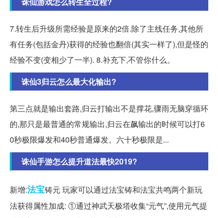
诛仙游戏怎么转生全过程?
7.转生后升级所需经验是原来的2倍.除了主线任务,其他所
有任务(包括金丹)获得的经验也翻倍(其实一样了),但是怪的
经验不变(变相少了一半). 8.补充下,不管你什么。
诛仙3归云怎么最大化输出?
第三点就是输出套路,归云打输出不是撑花,骤雨无脑穿循环
的,那只是最普通的常规输出,归云在飙输出的时候可以打6
0秒极限爆发和40秒普通爆发。六十秒极限是...
诛仙手游怎么提升道法最快2019?
法宝
新增:
铸元 玩家可以通过法宝铸和法宝共鸣两个新玩
法获得属性加成: ①通过神武天极塔收集“元气”,使用元气提