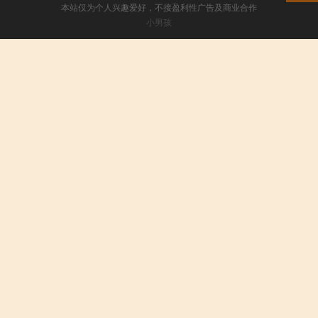
本站仅为个人兴趣爱好，不接盈利性广告及商业合作
小男孩