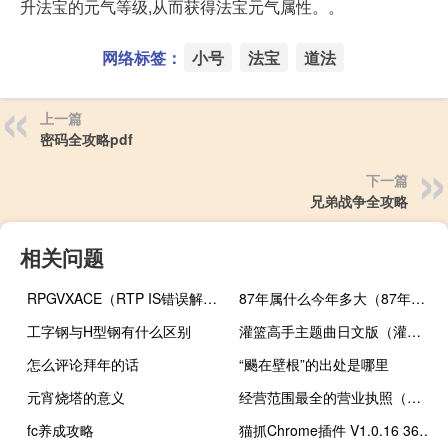
升法宝的元气等级,从而获得法宝元气属性。。
网络标签：
小号
法宝
道法
上一篇
密码全攻略pdf
下一篇
兄弟战争全攻略
相关问题
RPGVXACE（RTP IS错误解决方法）
87年属什么今年多大（87年属什么）
工字钢与H型钢有什么区别
灌篮高手主题曲日文版（灌篮高手主题曲日文）
怎么评论拜年的话
“颺在壁根”的出处是哪里
元宵烧塔的意义
经营范围最全的营业执照（经营范围英文）
fc养成攻略
猫抓Chrome插件 V1.0.16 360浏览器版（猫抓Chrome插件 V1.0.16 360浏览器版功能简介）