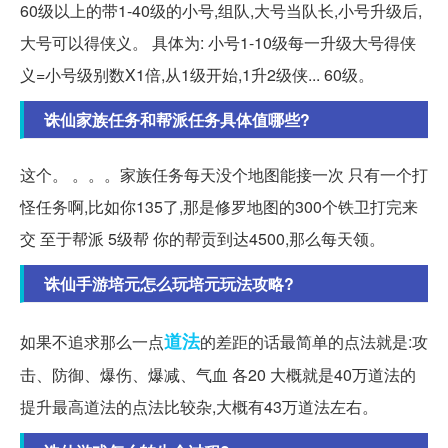
60级以上的带1-40级的小号,组队,大号当队长,小号升级后,
大号可以得侠义。 具体为: 小号1-10级每一升级大号得侠
义=小号级别数X1倍,从1级开始,1升2级侠... 60级。
诛仙家族任务和帮派任务具体值哪些?
这个。 。。。家族任务每天没个地图能接一次 只有一个打
怪任务啊,比如你135了,那是修罗地图的300个铁卫打完来
交 至于帮派 5级帮 你的帮贡到达4500,那么每天领。
诛仙手游培元怎么玩培元玩法攻略?
道法
如果不追求那么一点
的差距的话最简单的点法就是:攻
击、防御、爆伤、爆减、气血 各20 大概就是40万道法的
提升最高道法的点法比较杂,大概有43万道法左右。