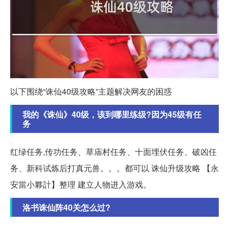
以下围绕“诛仙40级攻略”主题解决网友的困惑
我的《诛仙》40级，该到哪里练级?因为45级有任
务
红绿任务,传功任务、草庙村任务、十面埋伏任务、破凶任
务、新科试炼后打真元兽。。。都可以 诛仙升级攻略 【永
安當小夥計】整理 建立人物进入游戏。
洛书诛仙阵40关怎么过?