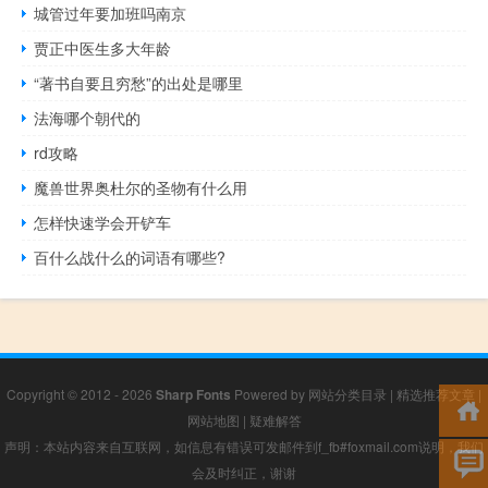
城管过年要加班吗南京
贾正中医生多大年龄
“著书自要且穷愁”的出处是哪里
法海哪个朝代的
rd攻略
魔兽世界奥杜尔的圣物有什么用
怎样快速学会开铲车
百什么战什么的词语有哪些?
Copyright © 2012 - 2026
Sharp Fonts
Powered by
网站分类目录
|
精选推荐文章
|
网站地图
|
疑难解答
声明：本站内容来自互联网，如信息有错误可发邮件到f_fb#foxmail.com说明，我们
会及时纠正，谢谢