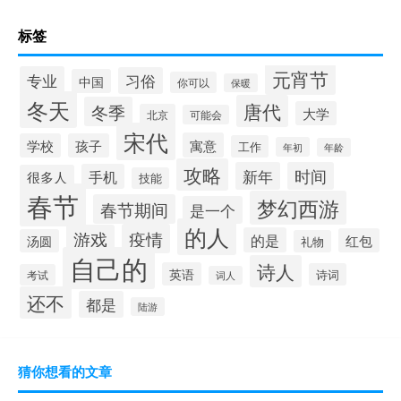
标签
元宵节
专业
习俗
中国
你可以
保暖
冬天
唐代
冬季
大学
北京
可能会
宋代
寓意
学校
孩子
工作
年初
年龄
攻略
新年
时间
手机
很多人
技能
春节
梦幻西游
春节期间
是一个
的人
疫情
游戏
的是
红包
汤圆
礼物
自己的
诗人
英语
诗词
考试
词人
还不
都是
陆游
猜你想看的文章