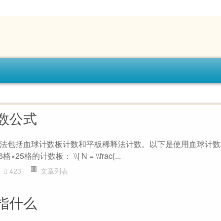
数公式
法包括血球计数板计数和平板稀释法计数。以下是使用血球计数
5格的计数板： \\[ N = \\frac{...
423
文章列表
指什么