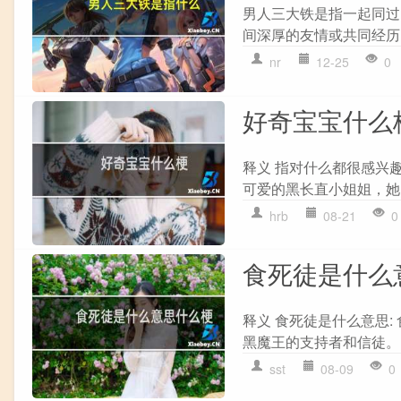
男人三大铁是指一起同过
间深厚的友情或共同经历
nr
12-25
0
好奇宝宝什么
释义 指对什么都很感兴
可爱的黑长直小姐姐，她的
hrb
08-21
0
食死徒是什么
释义 食死徒是什么意思
黑魔王的支持者和信徒。 
sst
08-09
0