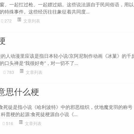
窗、一起扛过枪、一起嫖过娼。这些说法源自于民间俗语，用以
的特殊事件。这些经历往往象征着共同度...
272
文章列表
梗
趣的人动漫里应该是指日本轻小说/京阿尼制作动画《冰菓》的千
口头禅是“我很好奇”，对一切不了...
783
文章列表
意思什么梗
: 食死徒是指小说《哈利波特》中的邪恶组织，伏地魔党羽的称号
科普梗的起源:食死徒梗源自小说《...
516
文章列表