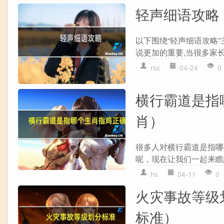
轻声细语攻略
以下围绕“轻声细语攻略”
说更加的重要,当很多家长
rsx
04-24
0
横行霸道是指
肖）
很多人对横行霸道是指哪
呢，现在让我们一起来瞧瞧
hx
04-11
0
火灾事故等级
标准）