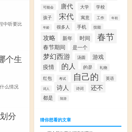
唐代
大学
学校
可能会
宋代
寓意
孩子
工作
年初
过程中听要比
手机
很多人
技能
年龄
春节
攻略
新年
时间
春节期间
是一个
梦幻西游
游戏
哪个生
汤圆
的人
疫情
的是
礼物
自己的
红包
英语
考试
诗人
还不
什么情况
诗词
词人
都是
陆游
级划分
猜你想看的文章