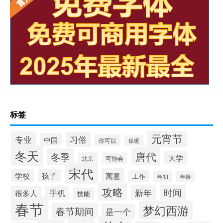
标签
元宵节
专业
习俗
中国
你可以
保暖
冬天
唐代
冬季
大学
北京
可能会
宋代
寓意
学校
孩子
工作
年初
年龄
攻略
新年
时间
手机
很多人
技能
春节
梦幻西游
春节期间
是一个