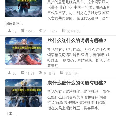
共抎的意思是犹言共亡。这个词语源自
《墨子·非命下》中的一句话，用来形容
三代暴王桀、紂、幽厉之所以导致国家
灭亡的共同原因。在现代汉语中，这个
词语并不...
gy
12-25
0
419
文章列表
丝什么红什么的词语有哪些?
常见的有：丝幙红牵。 丝什么红什么的
词语相关词语和解释 词语 拼音/解释 丝
幙红牵 指成婚，喜结良缘。参见：丝
幕牵红
ss
11-23
0
48
文章列表
崇什么黜什么的词语有哪些?
常见的有：崇雅黜浮、崇正黜邪。 崇什
么黜什么的词语相关词语和解释 词语
拼音/解释 崇雅黜浮 崇雅黜浮【解释】
指在文风上崇尚雅正，摈弃浮华。
【出...