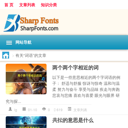
首 页
文章列表
知识分类
网站导航
>
有关“词语”的文章
两个两个字相近的词
以下是一些意思相近的两个字词语的例
子： 舒适与舒服 惊讶与惊奇 温和与温
柔 努力与奋斗 享受与品味 疾走与奔跑
悲哀与悲痛 喜欢与喜爱 眼光与眼界 研
究与探...
lg
01-10
0
619
文章列表
共抎的意思是什么