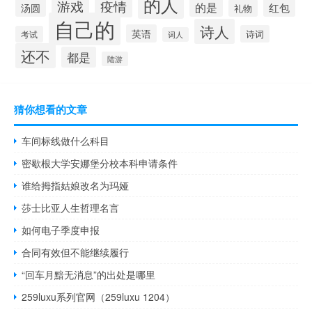
的人
疫情
游戏
的是
红包
汤圆
礼物
自己的
诗人
英语
诗词
考试
词人
还不
都是
陆游
猜你想看的文章
车间标线做什么科目
密歇根大学安娜堡分校本科申请条件
谁给拇指姑娘改名为玛娅
莎士比亚人生哲理名言
如何电子季度申报
合同有效但不能继续履行
“回车月黯无消息”的出处是哪里
259luxu系列官网（259luxu 1204）