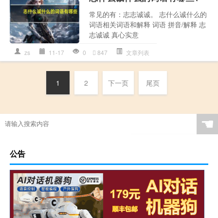
常见的有：志志诚诚。 志什么诚什么的
词语相关词语和解释 词语 拼音/解释 志
志诚诚 真心实意
zs
11-17
0
847
文章列表
1
2
下一页
尾页
☚
公告