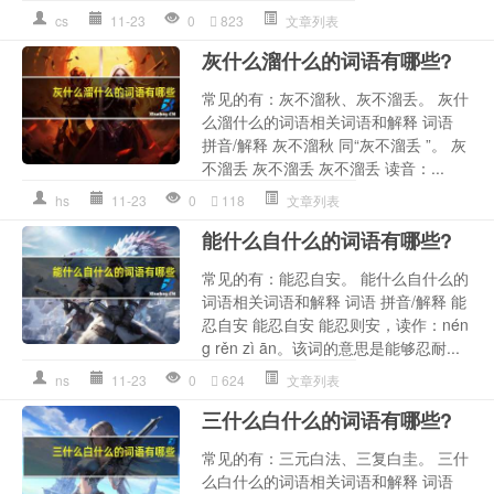
cs
11-23
0
823
文章列表
灰什么溜什么的词语有哪些?
常见的有：灰不溜秋、灰不溜丢。 灰什
么溜什么的词语相关词语和解释 词语
拼音/解释 灰不溜秋 同“灰不溜丢 ”。 灰
不溜丢 灰不溜丢 灰不溜丢 读音：...
hs
11-23
0
118
文章列表
能什么自什么的词语有哪些?
常见的有：能忍自安。 能什么自什么的
词语相关词语和解释 词语 拼音/解释 能
忍自安 能忍自安 能忍则安，读作：nén
g rěn zì ān。该词的意思是能够忍耐...
ns
11-23
0
624
文章列表
三什么白什么的词语有哪些?
常见的有：三元白法、三复白圭。 三什
么白什么的词语相关词语和解释 词语