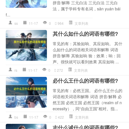
拼音/解释 三元白法 三元白法 三元白
法，属于学科专有名词，sān yuán bái
f...
ss
11-17
0
964
文章列表
其什么如什么的词语有哪些?
常见的有：其验如响、其应如响。 其什
么如什么的词语相关词语和解释 词语
拼音/解释 其验如响 验：效果；响：回
声。很快就可以看到效果 其应如响 ...
rs
11-17
0
272
文章列表
必什么王什么的词语有哪些?
常见的有：必然王国。 必什么王什么的
词语相关词语和解释 词语 拼音/解释 必
然王国 必然王国 必然王国（realm of n
ecessity），同“自由王国”相对。指...
bs
11-17
0
422
文章列表
志什么诚什么的词语有哪些?