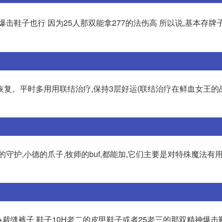
爆击鞋子也行 因为25人那双能拿277的法伤高 所以说,基本存牌
恢复。平时多用用联结治疗,保持3层好运(联结治疗在鲜血女王的
守护,小德的爪子,牧师的buf,都能加,它们主要是对特殊魔法有用
10手套+裁缝裤子 鞋子10H老二的皮甲鞋子或者25老三的那双精神爆击