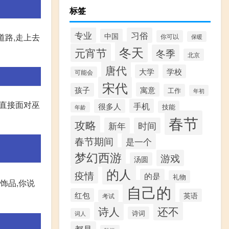
标签
专业
习俗
中国
道路,走上去
你可以
保暖
冬天
元宵节
冬季
北京
唐代
大学
学校
可能会
宋代
寓意
孩子
工作
年初
,直接面对巫
手机
很多人
技能
年龄
春节
攻略
新年
时间
春节期间
是一个
梦幻西游
游戏
汤圆
的人
疫情
的是
礼物
饰品,你说
自己的
红包
英语
考试
诗人
还不
诗词
词人