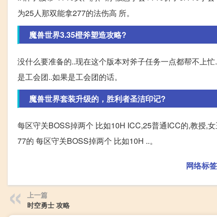
为25人那双能拿277的法伤高 所。
魔兽世界3.35橙斧塑造攻略?
没什么要准备的..现在这个版本对斧子任务一点都帮不上忙..
是工会团..如果是工会团的话。
魔兽世界套装升级的，胜利者圣洁印记?
每区守关BOSS掉两个 比如10H ICC,25普通ICC的,教授
77的 每区守关BOSS掉两个 比如10H ..。
网络标签
上一篇
时空勇士 攻略