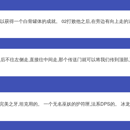
还可以获得一个白骨罐体的成就。 02打败他之后,在旁边有向上走的
然后不往左侧走,直接往中间走,那个传送门就可以将我们传到顶部
个完美之牙,坦克用的。 一个无名巫妖的护符匣,法系DPS的。 冰龙