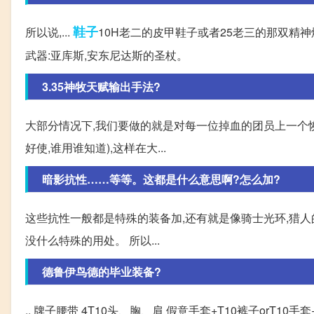
鞋子
所以说,...
10H老二的皮甲鞋子或者25老三的那双精神
武器:亚库斯,安东尼达斯的圣杖。
3.35神牧天赋输出手法?
大部分情况下,我们要做的就是对每一位掉血的团员上一个
好使,谁用谁知道),这样在大...
暗影抗性……等等。这都是什么意思啊?怎么加?
这些抗性一般都是特殊的装备加,还有就是像骑士光环,猎人的
没什么特殊的用处。 所以...
德鲁伊鸟德的毕业装备?
.. 牌子腰带 4T10头、胸、肩 假意手套+T10裤子orT