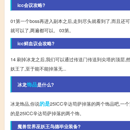
icc会议攻略?
01第一个boss再进入副本之后,走到尽头就看到了,而且
就可以了,两遍都可以。 03第。
icc鲜血议会攻略?
14 刷掉冰龙之后,我们可以通过传送门传送到尖塔的顶层,
妖王了,至于能不能掉落无...
饰品
冰龙
是什么?
的是
冰龙饰品,你说
25ICC辛达苟萨掉落的两个饰品吧,一
的是25ICC辛达苟萨掉落的两个饰。
魔兽世界巫妖王鸟德毕业装备?