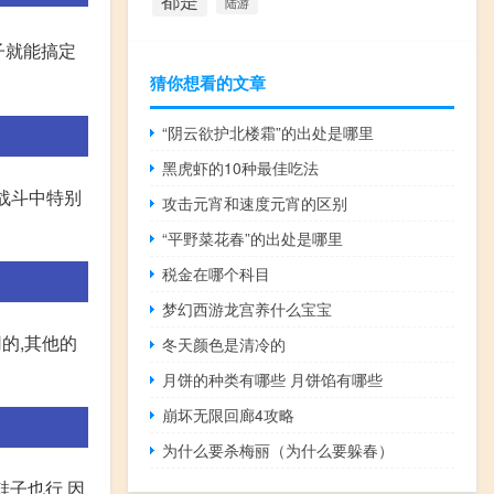
都是
陆游
子就能搞定
猜你想看的文章
“阴云欲护北楼霜”的出处是哪里
黑虎虾的10种最佳吃法
战斗中特别
攻击元宵和速度元宵的区别
“平野菜花春”的出处是哪里
税金在哪个科目
梦幻西游龙宫养什么宝宝
的,其他的
冬天颜色是清冷的
月饼的种类有哪些 月饼馅有哪些
崩坏无限回廊4攻略
为什么要杀梅丽（为什么要躲春）
鞋子也行 因